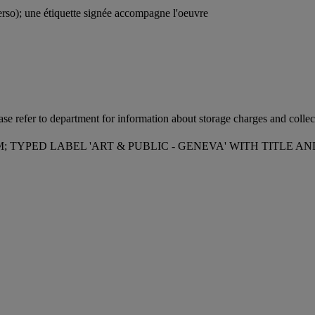
 verso); une étiquette signée accompagne l'oeuvre
ease refer to department for information about storage charges and collect
YPED LABEL 'ART & PUBLIC - GENEVA' WITH TITLE AND