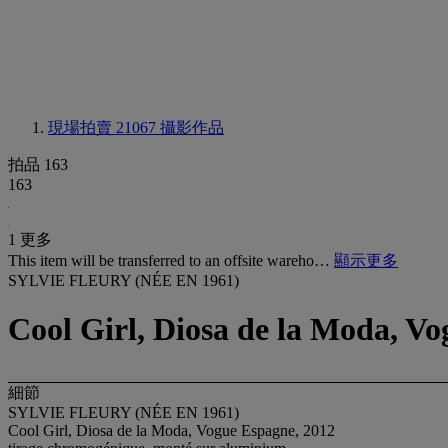
現場拍賣 21067
攝影作品
拍品 163
163
1 更多
This item will be transferred to an offsite wareho…
顯示更多
SYLVIE FLEURY (NÉE EN 1961)
Cool Girl, Diosa de la Moda, V
細節
SYLVIE FLEURY (NÉE EN 1961)
Cool Girl, Diosa de la Moda, Vogue Espagne, 2012