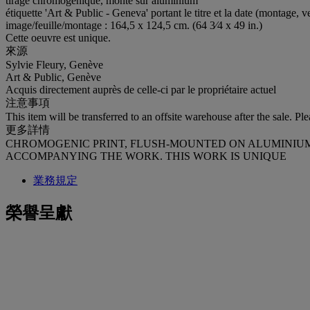
tirage chromogénique, monté sur aluminium
étiquette 'Art & Public - Geneva' portant le titre et la date (montage,
image/feuille/montage : 164,5 x 124,5 cm. (64 3⁄4 x 49 in.)
Cette oeuvre est unique.
來源
Sylvie Fleury, Genève
Art & Public, Genève
Acquis directement auprès de celle-ci par le propriétaire actuel
注意事項
This item will be transferred to an offsite warehouse after the sale. Pl
更多詳情
CHROMOGENIC PRINT, FLUSH-MOUNTED ON ALUMINIUM; T
ACCOMPANYING THE WORK. THIS WORK IS UNIQUE
業務規定
榮譽呈獻