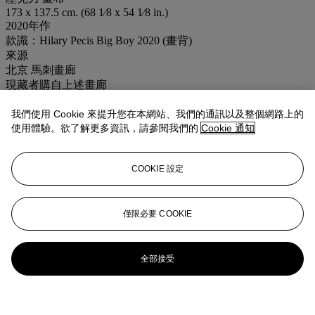
173 x 137.5 cm. (68 1⁄8 x 54 1⁄8 in.)
2020年作
款識：Hilary Pecis Big Boy 2020 (畫背)
來源
北京 馬刺畫廊
現藏者購自上述畫廊
展覽
2020年11月-12月「 希拉里 • 佩西斯 山谷背風處」北京 馬刺畫
我們使用 Cookie 來提升您在本網站、我們的通訊以及整個網路上的
使用體驗。欲了解更多資訊，請參閱我們的
Cookie 通知
廊
業務規定
COOKIE 設定
更多來自
二十及二十一世紀藝術 晚間拍
賣
僅限必要 COOKIE
查看全部
查看全部
全部接受