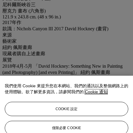
尼科爾斯峽谷三
壓克力 畫布 (六角形)
121.9 x 243.8 cm. (48 x 96 in.)
2017年作
款識：Nichols Canyon III 2017 David Hockney (畫背)
來源
藝術家
紐約 佩斯畫廊
現藏者購自上述畫廊
展覽
2018年4月-5月 「David Hockney: Something New in Painting
(and Photography) [and even Printing]」 紐約 佩斯畫廊
注意事項
On occasion, Christie's has a direct financial interest in the outcome
我們使用 Cookie 來提升您在本網站、我們的通訊以及整個網路上的
of the sale of certain lots consigned for sale. This will usually be
使用體驗。欲了解更多資訊，請參閱我們的
Cookie 通知
where it has guaranteed to the Seller that whatever the outcome of
the auction, the Seller will receive a minimum sale price for the
work. This is known as a minimum price guarantee. This is such a
COOKIE 設定
lot.
業務規定
僅限必要 COOKIE