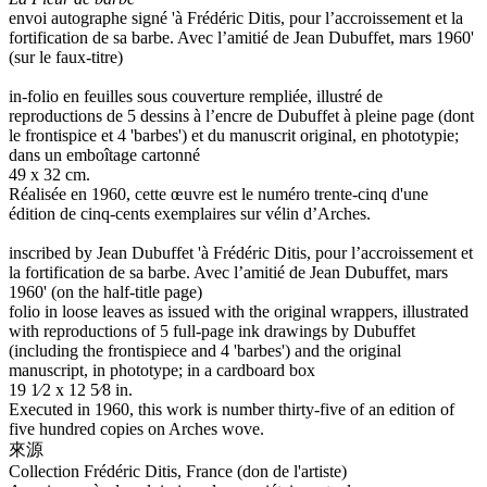
envoi autographe signé 'à Frédéric Ditis, pour l’accroissement et la
fortification de sa barbe. Avec l’amitié de Jean Dubuffet, mars 1960'
(sur le faux-titre)
in-folio en feuilles sous couverture rempliée, illustré de
reproductions de 5 dessins à l’encre de Dubuffet à pleine page (dont
le frontispice et 4 'barbes') et du manuscrit original, en phototypie;
dans un emboîtage cartonné
49 x 32 cm.
Réalisée en 1960, cette œuvre est le numéro trente-cinq d'une
édition de cinq-cents exemplaires sur vélin d’Arches.
inscribed by Jean Dubuffet 'à Frédéric Ditis, pour l’accroissement et
la fortification de sa barbe. Avec l’amitié de Jean Dubuffet, mars
1960' (on the half-title page)
folio in loose leaves as issued with the original wrappers, illustrated
with reproductions of 5 full-page ink drawings by Dubuffet
(including the frontispiece and 4 'barbes') and the original
manuscript, in phototype; in a cardboard box
19 1⁄2 x 12 5⁄8 in.
Executed in 1960, this work is number thirty-five of an edition of
five hundred copies on Arches wove.
來源
Collection Frédéric Ditis, France (don de l'artiste)