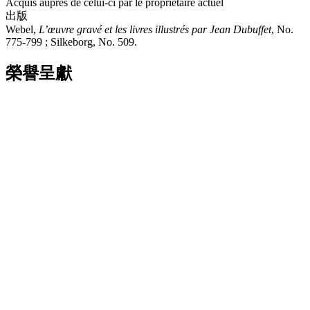
Acquis auprès de celui-ci par le propriétaire actuel
出版
Webel,
L
’œuvre gravé et les livres illustré
s par Jean Dubuffet
, No.
775-799 ; Silkeborg, No. 509.
榮譽呈獻