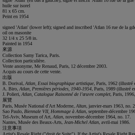
signé 'Atlan' (en bas à gauche); signé et inscrit 'Atlan 16 rue de la gd
huile sur isorel
81 x 65 cm.
Peint en 1954
signed 'Atlan' (lower left); signed and inscribed 'Atlan 16 rue de la g
oil on masonite
32 1/4 x 25 5/8 in.
Painted in 1954
來源
Collection Samy Tarica, Paris.
Collection particulière.
Vente anonyme, Me Renaud, Paris, 12 décembre 2003.
Acquis au cours de cette vente.
出版
B. Dorival,
Atlan, Essai biographique artistique
, Paris, 1962 (illustré
A. Biro,
Atlan, Premières périodes, 1940-1954
, Paris, 1989 (illustré 
J. Polieri,
Atlan, Catalogue Raisonné de l’œuvre complet
, Paris, 1996
展覽
Paris, Musée National d'Art Moderne,
Altan
, janvier-mars 1963, no. 2
Sao Paulo,
Biennale VII,
Hommage à Atlan
, septembre-décembre 196
Tel-Aviv, Museum of Art,
Atlan
, novembre-décembre 1964, no. 17.
‌Nantes, Musée des Beaux-Arts,
Jean-Michel Atlan
, avril-mai 1986.
注意事項
Artist's Resale Right ("droit de Suite"). If the Artist's Resale Right R