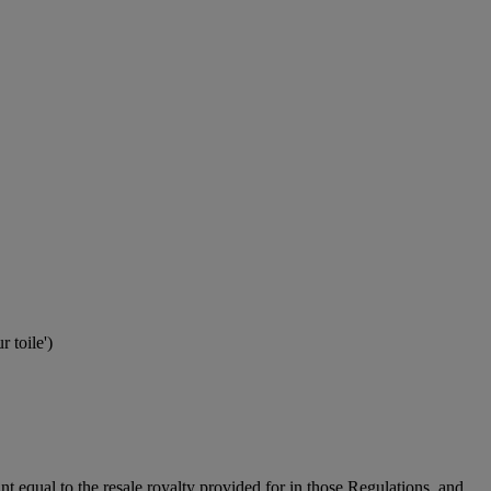
 toile')
unt equal to the resale royalty provided for in those Regulations, and