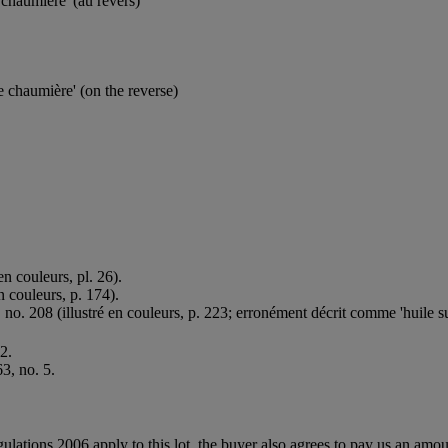
e chaumière' (au revers)
de chaumière' (on the reverse)
 en couleurs, pl. 26).
en couleurs, p. 174).
, no. 208 (illustré en couleurs, p. 223; erronément décrit comme 'huile sur
2.
3, no. 5.
egulations 2006 apply to this lot, the buyer also agrees to pay us an amo