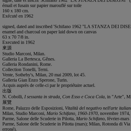
signé, daté et inscrit 'Schifano 1962 ''LA STANZA DEI DISEGNI''' (
émail et fusain sur papier marouflé sur toile
160 x 180 cm.
Exécuté en 1962
signed, dated and inscribed 'Schifano 1962 ''LA STANZA DEI DISEGN
enamel and charcoal on paper laid down on canvas
63 x 70 7/8 in.
Executed in 1962
來源
Studio Marconi, Milan.
Galleria La Bertesca, Gênes.
Galleria Rondanini, Rome.
Collection Tonelli, Terni.
Vente, Sotheby's, Milan, 20 mai 2009, lot 45.
Galleria Gian Enzo Sperone, Turin.
Acquis auprès de celle-ci par le propriétaire actuel.
出版
N. Cobolli,
I sessanta in strada, Con Esso e Coca Cola
, in "Arte", M
展覽
Rome, Palazzo delle Esposizioni,
Vitalità del negativo nell'arte itali
Milan, Studio Marconi,
Mario Schifano, 1960-1970
, novembre 1974, n
Parme, Salone delle Scuderie in Pilotta,
Mario Schifano
, février-mars
Parme, Salone delle Scuderie in Pilotta (mars); Milan, Rotonda di Via
erroné).