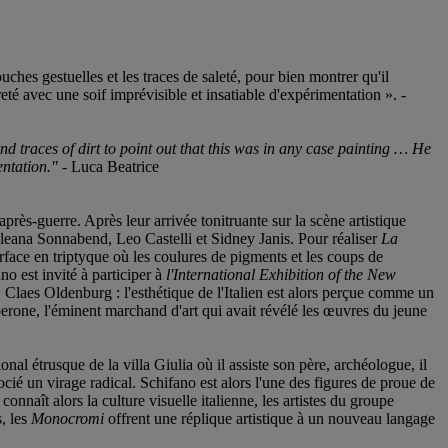
uches gestuelles et les traces de saleté, pour bien montrer qu'il
reté avec une soif imprévisible et insatiable d'expérimentation ». -
d traces of dirt to point out that this was in any case painting … He
entation." -
Luca Beatrice
près-guerre. Après leur arrivée tonitruante sur la scène artistique
ls Ileana Sonnabend, Leo Castelli et Sidney Janis. Pour réaliser
La
urface en triptyque où les coulures de pigments et les coups de
no est invité à participer à
l'International Exhibition of the New
Claes Oldenburg : l'esthétique de l'Italien est alors perçue comme un
rone, l'éminent marchand d'art qui avait révélé les œuvres du jeune
l étrusque de la villa Giulia où il assiste son père, archéologue, il
gocié un virage radical. Schifano est alors l'une des figures de proue de
nnaît alors la culture visuelle italienne, les artistes du groupe
s, les
Monocromi
offrent une réplique artistique à un nouveau langage