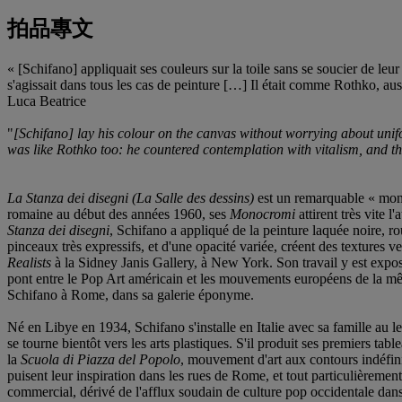
拍品專文
« [Schifano] appliquait ses couleurs sur la toile sans se soucier de leu
s'agissait dans tous les cas de peinture […] Il était comme Rothko, auss
Luca Beatrice
"
[Schifano] lay his colour on the canvas without worrying about unifo
was like Rothko too: he countered contemplation with vitalism, and the
La Stanza dei disegni (La Salle des dessins)
est un remarquable « monoc
romaine au début des années 1960, ses
Monocromi
attirent très vite 
Stanza dei disegni
, Schifano a appliqué de la peinture laquée noire, ro
pinceaux très expressifs, et d'une opacité variée, créent des textures ve
Realists
à la Sidney Janis Gallery, à New York. Son travail y est expos
pont entre le Pop Art américain et les mouvements européens de la mê
Schifano à Rome, dans sa galerie éponyme.
Né en Libye en 1934, Schifano s'installe en Italie avec sa famille au 
se tourne bientôt vers les arts plastiques. S'il produit ses premiers tab
la
Scuola di Piazza del Popolo
, mouvement d'art aux contours indéfini 
puisent leur inspiration dans les rues de Rome, et tout particulièrement
commercial, dérivé de l'afflux soudain de culture pop occidentale dans 