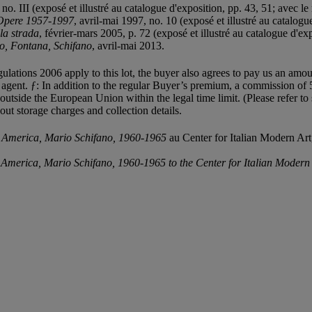
 no. III (exposé et illustré au catalogue d'exposition, pp. 43, 51; avec l
 Opere 1957-1997
, avril-mai 1997, no. 10 (exposé et illustré au catalog
la strada
, février-mars 2005, p. 72 (exposé et illustré au catalogue d'e
io, Fontana, Schifano
, avril-mai 2013.
egulations 2006 apply to this lot, the buyer also agrees to pay us an amo
on agent. ƒ: In addition to the regular Buyer’s premium, a commission o
 outside the European Union within the legal time limit. (Please refer to
out storage charges and collection details.
 America, Mario Schifano, 1960-1965
au Center for Italian Modern Art,
 America, Mario Schifano, 1960-1965 to the Center for Italian Modern Ar