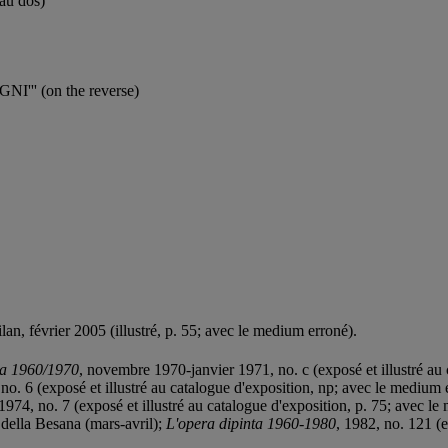
au dos)
I''' (on the reverse)
ilan, février 2005 (illustré, p. 55; avec le medium erroné).
ana 1960/1970
, novembre 1970-janvier 1971, no. c (exposé et illustré au
o. 6 (exposé et illustré au catalogue d'exposition, np; avec le medium 
 1974, no. 7 (exposé et illustré au catalogue d'exposition, p. 75; avec l
 della Besana (mars-avril);
L'opera dipinta 1960-1980
, 1982, no. 121 (e