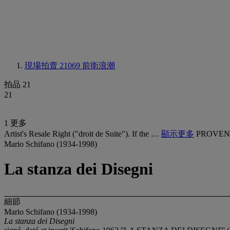
現場拍賣 21069
前衛浪潮
拍品 21
21
1 更多
Artist's Resale Right ("droit de Suite"). If the …
顯示更多
PROVEN
Mario Schifano (1934-1998)
La stanza dei Disegni
細節
Mario Schifano (1934-1998)
La stanza dei Disegni