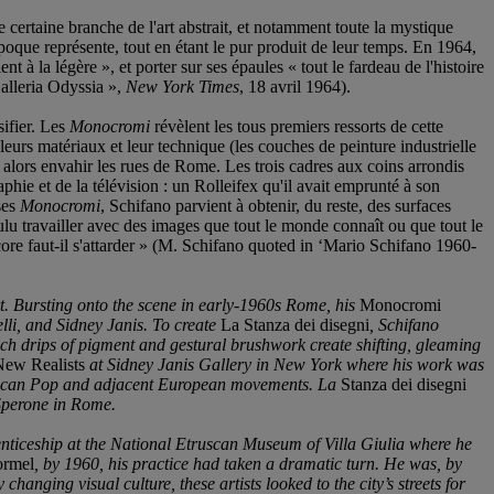
 certaine branche de l'art abstrait, et notamment toute la mystique
poque représente, tout en étant le pur produit de leur temps. En 1964,
t à la légère », et porter sur ses épaules « tout le fardeau de l'histoire
alleria Odyssia »,
New York Times
, 18 avril 1964).
sifier. Les
Monocromi
révèlent les tous premiers ressorts de cette
 leurs matériaux et leur technique (les couches de peinture industrielle
 alors envahir les rues de Rome. Les trois cadres aux coins arrondis
aphie et de la télévision : un Rolleifex qu'il avait emprunté à son
ses
Monocromi
, Schifano parvient à obtenir, du reste, des surfaces
oulu travailler avec des images que tout le monde connaît ou que tout le
ncore faut-il s'attarder » (M. Schifano quoted in ‘Mario Schifano 1960-
rt. Bursting onto the scene in early-1960s Rome, his
Monocromi
lli, and Sidney Janis. To create
La Stanza dei disegni
, Schifano
hich drips of pigment and gestural brushwork create shifting, gleaming
 New Realists
at Sidney Janis Gallery in New York where his work was
erican Pop and adjacent European movements. La
Stanza dei disegni
 Sperone in Rome.
enticeship at the National Etruscan Museum of Villa Giulia where he
ormel
, by 1960, his practice had taken a dramatic turn. He was, by
hanging visual culture, these artists looked to the city’s streets for