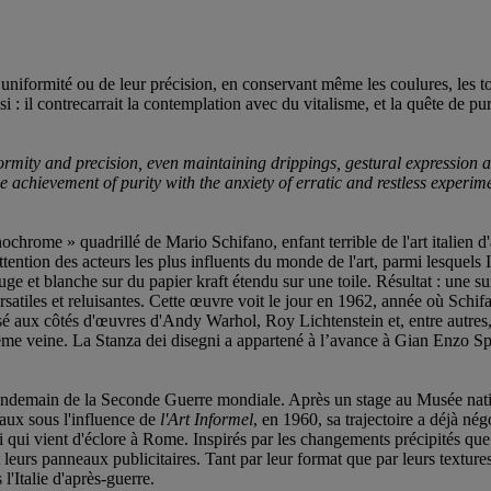
r uniformité ou de leur précision, en conservant même les coulures, les to
i : il contrecarrait la contemplation avec du vitalisme, et la quête de pu
rmity and precision, even maintaining drippings, gestural expression an
 achievement of purity with the anxiety of erratic and restless experim
hrome » quadrillé de Mario Schifano, enfant terrible de l'art italien d'a
l'attention des acteurs les plus influents du monde de l'art, parmi lesque
uge et blanche sur du papier kraft étendu sur une toile. Résultat : une s
rsatiles et reluisantes. Cette œuvre voit le jour en 1962, année où Schifa
é aux côtés d'œuvres d'Andy Warhol, Roy Lichtenstein et, entre autres, 
me veine. La Stanza dei disegni a appartené à l’avance à Gian Enzo Spe
lendemain de la Seconde Guerre mondiale. Après un stage au Musée nationa
leaux sous l'influence de
l'Art Informel
, en 1960, sa trajectoire a déjà né
qui vient d'éclore à Rome. Inspirés par les changements précipités que co
 leurs panneaux publicitaires. Tant par leur format que par leurs texture
l'Italie d'après-guerre.