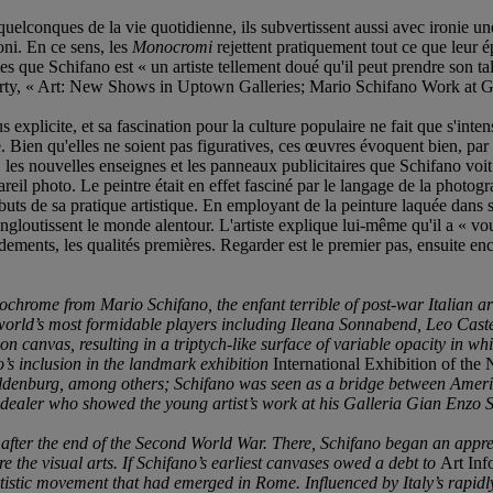
elconques de la vie quotidienne, ils subvertissent aussi avec ironie une
i. En ce sens, les
Monocromi
rejettent pratiquement tout ce que leur é
 que Schifano est « un artiste tellement doué qu'il peut prendre son talen
herty, « Art: New Shows in Uptown Galleries; Mario Schifano Work at G
explicite, et sa fascination pour la culture populaire ne fait que s'inten
e. Bien qu'elles ne soient pas figuratives, ces œuvres évoquent bien, par
, les nouvelles enseignes et les panneaux publicitaires que Schifano voit
reil photo. Le peintre était en effet fasciné par le langage de la photogr
buts de sa pratique artistique. En employant de la peinture laquée dans 
 engloutissent le monde alentour. L'artiste explique lui-même qu'il a « v
ndements, les qualités premières. Regarder est le premier pas, ensuite e
ochrome from Mario Schifano, the enfant terrible of post-war Italian a
 world’s most formidable players including Ileana Sonnabend, Leo Caste
n canvas, resulting in a triptych-like surface of variable opacity in w
’s inclusion in the landmark exhibition
International Exhibition of the
 Oldenburg, among others; Schifano was seen as a bridge between Am
d dealer who showed the young artist’s work at his Galleria Gian Enzo
y after the end of the Second World War. There, Schifano began an appr
re the visual arts. If Schifano’s earliest canvases owed a debt to
Art Inf
rtistic movement that had emerged in Rome. Influenced by Italy’s rapidly c