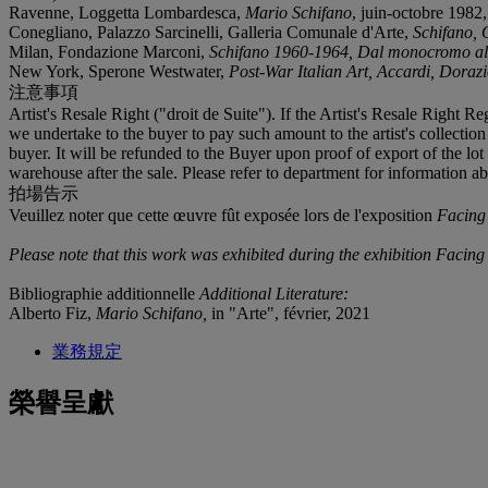
Ravenne, Loggetta Lombardesca,
Mario Schifano
, juin-octobre 1982,
Conegliano, Palazzo Sarcinelli, Galleria Comunale d'Arte,
S
chifano,
Milan, Fondazione Marconi,
Schifano 1960-1964, Dal monocromo al
New York, Sperone Westwater,
Post-War Italian Art, Accardi, Doraz
注意事項
Artist's Resale Right ("droit de Suite"). If the Artist's Resale Right R
we undertake to the buyer to pay such amount to the artist's collecti
buyer. It will be refunded to the Buyer upon proof of export of the lot
warehouse after the sale. Please refer to department for information ab
拍場告示
Veuillez noter que cette œuvre fût exposée lors de l'exposition
Facing
Please note that this work was exhibited during the exhibition Facing
Bibliographie additionnelle
Additional Literature:
Alberto Fiz,
Mario Schifano,
in "Arte", février, 2021
業務規定
榮譽呈獻