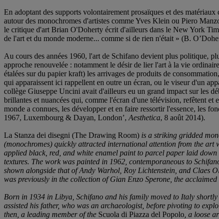
En adoptant des supports volontairement prosaïques et des matériaux qu
autour des monochromes d'artistes comme Yves Klein ou Piero Manzon
le critique d'art Brian O'Doherty écrit d'ailleurs dans le New York Times
de l'art et du monde moderne... comme si de rien n'était » (B. O’Do
Au cours des années 1960, l'art de Schifano devient plus politique, plus 
approche renouvelée : notamment le désir de lier l'art à la vie ordinair
étalées sur du papier kraft) les arrivages de produits de consommation
qui apparaissent ici rappellent en outre un écran, ou le viseur d'un appa
collège Giuseppe Uncini avait d'ailleurs eu un grand impact sur les dé
brillantes et nuancées qui, comme l'écran d'une télévision, refêtent et
monde a connues, les développer et en faire ressortir l'essence, les fo
1967, Luxembourg & Dayan, London’,
Aesthetica
, 8 août 2014).
La Stanza dei disegni (The Drawing Room)
is a striking gridded mon
(monochromes) quickly attracted international attention from the art
applied black, red, and white enamel paint to parcel paper laid down o
textures. The work was painted in 1962, contemporaneous to Schifano
shown alongside that of Andy Warhol, Roy Lichtenstein, and Claes
was previously in the collection of Gian Enzo Sperone, the acclaime
Born in 1934 in Libya, Schifano and his family moved to Italy shortl
assisted his father, who was an archaeologist, before pivoting to explo
then, a leading member of the
Scuola di Piazza del Popolo
, a loose a