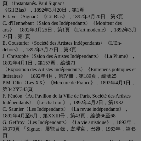
頁 〈Instantanés. Paul Signac〉
《Gil Blas》，1892年3月20日，第1頁
F. Javel〈Signac〉《Gil Blas》，1892年3月20日，第3頁
C. d'Hennebaut〈Salon des Indépendants〉《Moniteur des
arts》，1892年3月25日，第1頁 《L'art moderne》，1892年3月
27日，第1頁
E. Cousturier〈Société des Artistes Indépendants〉《L'En-
dehors》，1892年3月27日，第3頁
J. Christophe〈Salon des Artistes Indépendants〉《La Plume》，
1892年4月1日，第157頁，編號71
〈Exposition des Artistes Indépendants〉《Entretiens politiques et
littéraires》，1892年4月，第IV冊，第189頁，編號25
P.M. Olin〈Les XX〉《Mercure de France》，1892年4月1日，
第342至343頁
F. Fénéon〈Au Pavillon de la Ville de Paris, Société des Artistes
Indépendants〉《Le chat noir》，1892年4月2日，第1932
C. Saunier〈Les Indépendants〉《La revue indépendante》，
1892年4月至6月，第XXIII冊，第43頁，編號66至68
G. Geffroy〈Les Indépendants〉《La vie artistique》，1893年，
第370頁 「Signac」展覽目錄，盧浮宮，巴黎，1963年，第45
頁