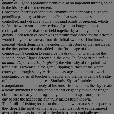
quality of Signac’s pointillist technique, at an important turning point
in the history of the movement.
Conceived in terms of tonalities, rhythms and harmonies, Signac’s
pointillist paintings achieved an effect that was at once still and
controlled, and yet alive with a thousand points of pigment, which
shifted between small, precise dots of paint to longer, almost
rectangular strokes that seem held together by a strange, internal
gravity. Each touch of color was carefully considered for the effect it
would bring to the canvas, from the initial swathes of luminous
pigment which demarcate the underlying structure of the landscape,
to the tiny points of color added at the final stage of the
composition’s creation to reinforce the drawing or to enhance the
subtle nuances Signac detected in the view. In
Concarneau, calme
du matin (Opus no. 219, larghetto)
the virtuosity of the pointillist
technique is revealed in the gently rippling surface of the water,
conveyed through subtly variegated passages of blue brushwork
punctuated by small touches of yellow and orange to denote the play
of light on the undulating sea. Similarly, Signac’s subtle
manipulations in the density of his brushstrokes across the sky create
a richly luminous tapestry of points that elegantly evoke the bright,
clear tones of early morning sunlight and the crisp atmosphere of the
day before the heat of the sun truly makes itself known.
The flotilla of fishing boats cut through the water at a serene pace as
they depart the safety of the harbor, their distinctive sails arranged
across the canvas in a regular, rhythmic pattern gradually receding