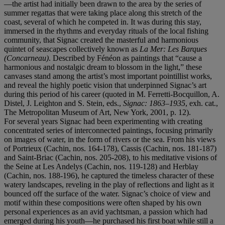
—the artist had initially been drawn to the area by the series of
summer regattas that were taking place along this stretch of the
coast, several of which he competed in. It was during this stay,
immersed in the rhythms and everyday rituals of the local fishing
community, that Signac created the masterful and harmonious
quintet of seascapes collectively known as
La Mer: Les Barques
(Concarneau)
. Described by Fénéon as paintings that “cause a
harmonious and nostalgic dream to blossom in the light,” these
canvases stand among the artist’s most important pointillist works,
and reveal the highly poetic vision that underpinned Signac’s art
during this period of his career (quoted in M. Ferretti-Bocquillon, A.
Distel, J. Leighton and S. Stein, eds.,
Signac: 1863–1935
, exh. cat.,
The Metropolitan Museum of Art, New York, 2001, p. 12).
For several years Signac had been experimenting with creating
concentrated series of interconnected paintings, focusing primarily
on images of water, in the form of rivers or the sea. From his views
of Portrieux (Cachin, nos. 164-178), Cassis (Cachin, nos. 181-187)
and Saint-Briac (Cachin, nos. 205-208), to his meditative visions of
the Seine at Les Andelys (Cachin, nos. 119-128) and Herblay
(Cachin, nos. 188-196), he captured the timeless character of these
watery landscapes, reveling in the play of reflections and light as it
bounced off the surface of the water. Signac’s choice of view and
motif within these compositions were often shaped by his own
personal experiences as an avid yachtsman, a passion which had
emerged during his youth—he purchased his first boat while still a