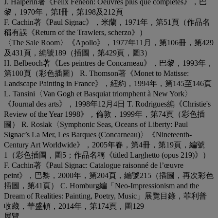
J. Halperin著《Félix Fénéon: Oeuvres plus que complètes》，巴
黎，1970年，第I冊，第198及212頁
F. Cachin著《Paul Signac》，米蘭，1971年，第51頁（作品名
稱有誤《Return of the Trawlers, scherzo》）
〈The Sale Room〉《Apollo》，1977年11月，第106冊，第429
及431頁，編號189（插圖，第429頁，圖3）
H. Belbeoch著《Les peintres de Concarneau》，巴黎，1993年，
第100頁（彩色插圖） R. Thomson著《Monet to Matisse:
Landscape Painting in France》，紐約，1994年，第145至146頁
L. Tansini〈Van Gogh et Basquiat triomphent à New York〉
《Journal des arts》，1998年12月4日 T. Rodrigues編《Christie's
Review of the Year 1998》，倫敦，1999年，第74頁（彩色插
圖） R. Roslak〈Symphonic Seas, Oceans of Liberty: Paul
Signac’s La Mer, Les Barques (Concarneau)〉《Nineteenth-
Century Art Worldwide》，2005年春，第4冊，第19頁，編號
1（彩色插圖，圖5；作品名稱《titled Larghetto (opus 219)》）
F. Cachin著《Paul Signac: Catalogue raisonné de l’œuvre
peint》，巴黎，2000年，第204頁，編號215（插圖，再次彩色
插圖，第41頁） C. Homburg編「Neo-Impressionism and the
Dream of Realities: Painting, Poetry, Music」展覽目錄，菲利普
收藏，華盛頓，2014年，第174頁，圖129
展覽