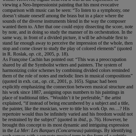
viewing a Neo-Impressionist painting that his most evocative
comparison with music can be seen: “To listen to a symphony, one
doesn’t situate oneself among the brass but in a place where the
sounds of the diverse instruments blend in the way the composer
wanted them to. After that one could enjoy dissecting the score, note
by note, and in doing so study the manner of its orchestration. In the
same way, in front of a divided picture, it will be advisable first to
stand far enough away to perceive the impression of the whole, then
stop and come closer to study the play of colored elements” (quoted
in R. Roslak,
op. cit.,
2005, p. 18).
As Françoise Cachin has pointed out: “This was a preoccupation
shared by all the Symbolist writers and painters. The system of
harmonizing color schemes by combining divided colors reminded
them of the role of notes and melodic lines in musical compositions”
(quoted in exh. cat.,
op. cit
.,
2001, p. 165). Signac had been
explicitly emphasizing the connection between musical structure and
his work since 1887, assigning opus numbers to his paintings in
place of traditional titles. “Wouldn’t it be preferable,” the artist
explained, “if instead of being encumbered by a subject and a title,
the painter, like the musician, were to title his work
Op. no…
.? His
repertoire would thus be infinitely varied and his freedom would not
be restrained by the subject” (quoted in
ibid
., p. 76). However, he
brought this concept to its most dynamic and intriguing expression
in the
La Mer: Les Barques (Concarneau)
paintings. By identifying
each canvas with a separate musical term in the form of a subtitle,