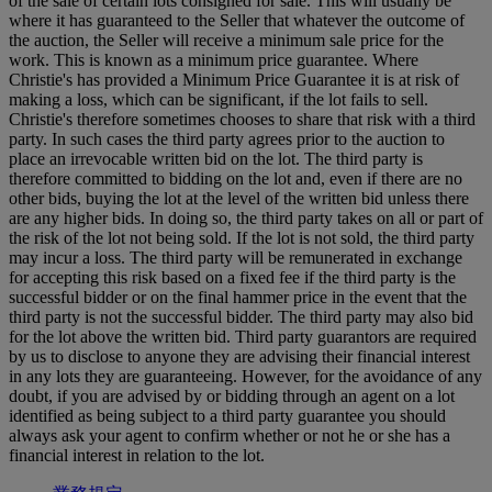
of the sale of certain lots consigned for sale. This will usually be
where it has guaranteed to the Seller that whatever the outcome of
the auction, the Seller will receive a minimum sale price for the
work. This is known as a minimum price guarantee. Where
Christie's has provided a Minimum Price Guarantee it is at risk of
making a loss, which can be significant, if the lot fails to sell.
Christie's therefore sometimes chooses to share that risk with a third
party. In such cases the third party agrees prior to the auction to
place an irrevocable written bid on the lot. The third party is
therefore committed to bidding on the lot and, even if there are no
other bids, buying the lot at the level of the written bid unless there
are any higher bids. In doing so, the third party takes on all or part of
the risk of the lot not being sold. If the lot is not sold, the third party
may incur a loss. The third party will be remunerated in exchange
for accepting this risk based on a fixed fee if the third party is the
successful bidder or on the final hammer price in the event that the
third party is not the successful bidder. The third party may also bid
for the lot above the written bid. Third party guarantors are required
by us to disclose to anyone they are advising their financial interest
in any lots they are guaranteeing. However, for the avoidance of any
doubt, if you are advised by or bidding through an agent on a lot
identified as being subject to a third party guarantee you should
always ask your agent to confirm whether or not he or she has a
financial interest in relation to the lot.