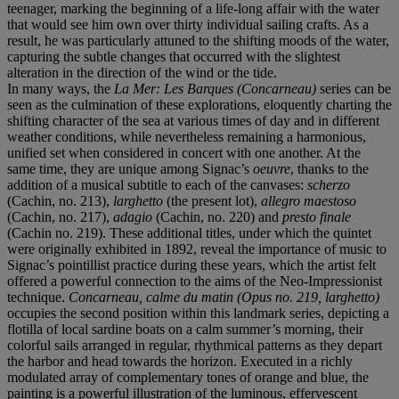
teenager, marking the beginning of a life-long affair with the water
that would see him own over thirty individual sailing crafts. As a
result, he was particularly attuned to the shifting moods of the water,
capturing the subtle changes that occurred with the slightest
alteration in the direction of the wind or the tide.
In many ways, the
La Mer: Les Barques (Concarneau)
series can be
seen as the culmination of these explorations, eloquently charting the
shifting character of the sea at various times of day and in different
weather conditions, while nevertheless remaining a harmonious,
unified set when considered in concert with one another. At the
same time, they are unique among Signac’s
oeuvre
, thanks to the
addition of a musical subtitle to each of the canvases:
scherzo
(Cachin, no. 213),
larghetto
(the present lot),
allegro maestoso
(Cachin, no. 217),
adagio
(Cachin, no. 220) and
presto finale
(Cachin no. 219). These additional titles, under which the quintet
were originally exhibited in 1892, reveal the importance of music to
Signac’s pointillist practice during these years, which the artist felt
offered a powerful connection to the aims of the Neo-Impressionist
technique.
Concarneau, calme du matin (Opus no. 219, larghetto)
occupies the second position within this landmark series, depicting a
flotilla of local sardine boats on a calm summer’s morning, their
colorful sails arranged in regular, rhythmical patterns as they depart
the harbor and head towards the horizon. Executed in a richly
modulated array of complementary tones of orange and blue, the
painting is a powerful illustration of the luminous, effervescent