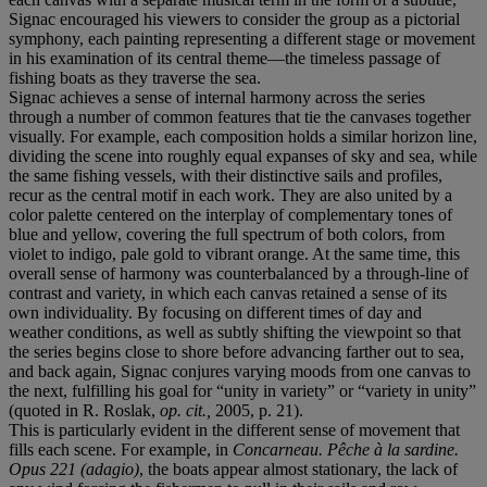
Signac encouraged his viewers to consider the group as a pictorial
symphony, each painting representing a different stage or movement
in his examination of its central theme—the timeless passage of
fishing boats as they traverse the sea.
Signac achieves a sense of internal harmony across the series
through a number of common features that tie the canvases together
visually. For example, each composition holds a similar horizon line,
dividing the scene into roughly equal expanses of sky and sea, while
the same fishing vessels, with their distinctive sails and profiles,
recur as the central motif in each work. They are also united by a
color palette centered on the interplay of complementary tones of
blue and yellow, covering the full spectrum of both colors, from
violet to indigo, pale gold to vibrant orange. At the same time, this
overall sense of harmony was counterbalanced by a through-line of
contrast and variety, in which each canvas retained a sense of its
own individuality. By focusing on different times of day and
weather conditions, as well as subtly shifting the viewpoint so that
the series begins close to shore before advancing farther out to sea,
and back again, Signac conjures varying moods from one canvas to
the next, fulfilling his goal for “unity in variety” or “variety in unity”
(quoted in R. Roslak,
op. cit.,
2005, p. 21).
This is particularly evident in the different sense of movement that
fills each scene. For example, in
Concarneau. P
ê
che
à
la sardine.
Opus 221
(adagio)
, the boats appear almost stationary, the lack of