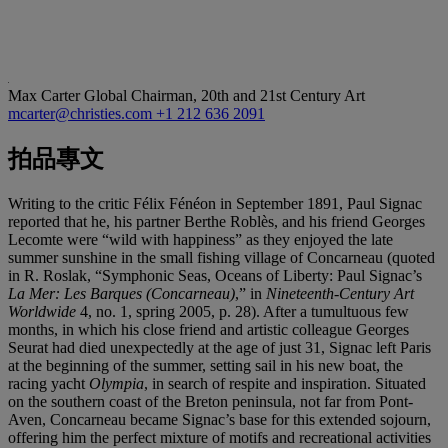
Max Carter
Global Chairman, 20th and 21st Century Art
mcarter@christies.com
+1 212 636 2091
拍品專文
Writing to the critic Félix Fénéon in September 1891, Paul Signac
reported that he, his partner Berthe Roblès, and his friend Georges
Lecomte were “wild with happiness” as they enjoyed the late
summer sunshine in the small fishing village of Concarneau (quoted
in R. Roslak, “Symphonic Seas, Oceans of Liberty: Paul Signac’s
La Mer: Les Barques (Concarneau)
,” in
Nineteenth-Century Art
Worldwide
4, no. 1, spring 2005, p. 28). After a tumultuous few
months, in which his close friend and artistic colleague Georges
Seurat had died unexpectedly at the age of just 31, Signac left Paris
at the beginning of the summer, setting sail in his new boat, the
racing yacht
Olympia
, in search of respite and inspiration. Situated
on the southern coast of the Breton peninsula, not far from Pont-
Aven, Concarneau became Signac’s base for this extended sojourn,
offering him the perfect mixture of motifs and recreational activities