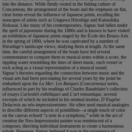
into the distance. While firmly rooted in the fishing culture of
Concarneau, the arrangement of the boats and the emphasis on flat,
clear forms reveal the influence of Japanese prints, recalling the
seascapes of artists such as Utagawa Hiroshige and Katsushika
Hokusai. Like many of his contemporaries, Signac had fallen under
the spell of
japonisme
during the 1880s and is known to have visited
an exhibition of Japanese prints staged by the École des Beaux-Arts
in the spring of 1890, where he was captivated by a number of
Hiroshige’s landscape views, studying them at length. At the same
time, the careful arrangement of the boats have led several
commentators to compare them to musical notes within a score, the
rippling water resembling the lines of sheet music, each vessel or
rock acting as a visual representation of a musical sound.
Signac’s theories regarding the connection between music and the
visual arts had been percolating for several years by the point he
embarked upon the
La Mer: Les Barques (Concarneau)
series,
influenced in part by his readings of Charles Baudelaire’s collection
of essays
Curiosit
é
s esth
é
tiques
and
L’art romantique
, several
excerpts of which he included in his seminal treatise,
D’Eugéne
Delacroix au néo-impressionnisme
. He often used musical analogies
to describe different aspects of pointillism—a single touch of color
on the canvas echoed “a note in a symphony,” while in the act of
creation the Neo-Impressionist painter was reminiscent of a
composer, directing individual instruments to create a harmonious
whole. However, Signac believed it was in the experience of