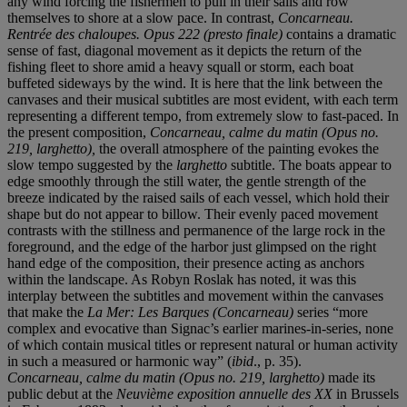
any wind forcing the fishermen to pull in their sails and row
themselves to shore at a slow pace. In contrast,
Concarneau.
Rentr
é
e des chaloupes. Opus 222 (presto finale)
contains a dramatic
sense of fast, diagonal movement as it depicts the return of the
fishing fleet to shore amid a heavy squall or storm, each boat
buffeted sideways by the wind. It is here that the link between the
canvases and their musical subtitles are most evident, with each term
representing a different tempo, from extremely slow to fast-paced. In
the present composition,
Concarneau, calme du matin (Opus no.
219, larghetto)
,
the overall atmosphere of the painting evokes the
slow tempo suggested by the
larghetto
subtitle. The boats appear to
edge smoothly through the still water, the gentle strength of the
breeze indicated by the raised sails of each vessel, which hold their
shape but do not appear to billow. Their evenly paced movement
contrasts with the stillness and permanence of the large rock in the
foreground, and the edge of the harbor just glimpsed on the right
hand edge of the composition, their presence acting as anchors
within the landscape. As Robyn Roslak has noted, it was this
interplay between the subtitles and movement within the canvases
that make the
La Mer: Les Barques (Concarneau)
series “more
complex and evocative than Signac’s earlier marines-in-series, none
of which contain musical titles or represent natural or human activity
in such a measured or harmonic way” (
ibid
., p. 35).
Concarneau, calme du matin (Opus no. 219, larghetto)
made its
public debut at the
Neuvième exposition annuelle des XX
in Brussels