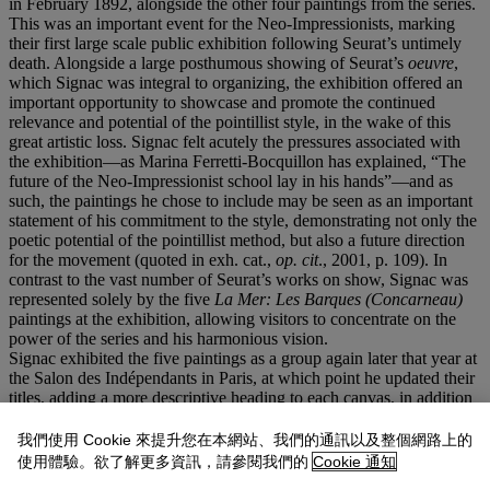
in February 1892, alongside the other four paintings from the series.
This was an important event for the Neo-Impressionists, marking
their first large scale public exhibition following Seurat’s untimely
death. Alongside a large posthumous showing of Seurat’s
oeuvre
,
which Signac was integral to organizing, the exhibition offered an
important opportunity to showcase and promote the continued
relevance and potential of the pointillist style, in the wake of this
great artistic loss. Signac felt acutely the pressures associated with
the exhibition—as Marina Ferretti-Bocquillon has explained, “The
future of the Neo-Impressionist school lay in his hands”—and as
such, the paintings he chose to include may be seen as an important
statement of his commitment to the style, demonstrating not only the
poetic potential of the pointillist method, but also a future direction
for the movement (quoted in exh. cat.,
op. cit
.,
2001, p. 109). In
contrast to the vast number of Seurat’s works on show, Signac was
represented solely by the five
La Mer: Les Barques (Concarneau)
paintings at the exhibition, allowing visitors to concentrate on the
power of the series and his harmonious vision.
Signac exhibited the five paintings as a group again later that year at
the Salon des Indépendants in Paris, at which point he updated their
titles, adding a more descriptive heading to each canvas, in addition
to the opus numbers and musical subtitles. The series received
favourable attention from critics reviewing the show, with Edmond
我們使用 Cookie 來提升您在本網站、我們的通訊以及整個網路上的
Cousturier writing: “With the recent pages of his symphonic
La Mer
,
使用體驗。欲了解更多資訊，請參閱我們的
Cookie 通知
M. Signac continues to grace his canvases with the most lavish