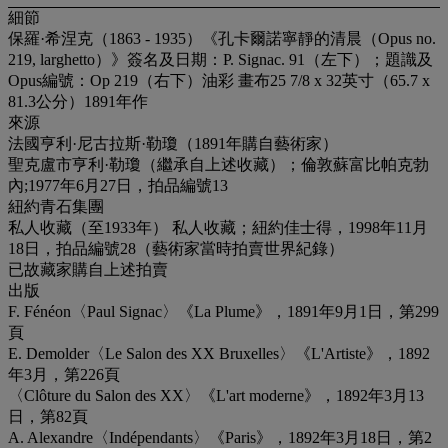
細節
保羅·希涅克（1863 - 1935）《孔卡爾諾寧靜的清晨（Opus no.
219, larghetto）》簽名及日期：P. Signac. 91（左下）；題識及
Opus編號：Op 219（右下）油彩 畫布25 7/8 x 32英寸（65.7 x
81.3公分）1891年作
來源
法國亨利·尼古拉斯·勒瓊（1891年購自藝術家）
聖克盧市亨利·勒瓊（繼承自上述收藏）；倫敦蘇富比帕克勃
內;1977年6月27日，拍品編號13
紐約青石集團
私人收藏（至1933年） 私人收藏；紐約佳士得，1998年11月
18日，拍品編號28（藝術家當時拍賣世界紀錄）
已故藏家購自上述拍賣
出版
F. Fénéon〈Paul Signac〉《La Plume》，1891年9月1日，第299
頁
E. Demolder〈Le Salon des XX Bruxelles〉《L'Artiste》，1892
年3月，第226頁
〈Clôture du Salon des XX〉《L'art moderne》，1892年3月13
日，第82頁
A. Alexandre〈Indépendants〉《Paris》，1892年3月18日，第2