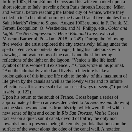
In July 1903, Henri-Edmond Cross and his wife embarked upon a
short sojourn to Italy, traveling from Paris through Lucerne, Milan
and Verona, before reaching the fabled city of Venice, where they
settled in to “a beautiful room by the Grand Canal five minutes from
Saint Mark’s” (letter to Signac, August 1903; quoted in F. Frank, M.
Ferretti Bocquillon, O. Westheider, and M. Philipp, eds.,
Color and
Light: The Neo-Impressionist Henri Edmond Cross
, exh. cat.,
Museum Barberini, Potsdam, 2018, p. 249). During the following
five weeks, the artist explored the city extensively, falling under the
spell of Venice’s incontestable magic, filling his notebooks with
drawings and watercolors of the canals and the shimmering
reflections of the light on the lagoon. “Venice is like life itself,
symbol of this wonderful existence…” Cross wrote in his journal.
“And the admirably varied and lively architecture is like a
prolongation of this intense life right to the sky, of this maximum of
life given by the canals as well as the lovely water and its infinite
reflections… It is a reversal of all our usual ways of seeing” (quoted
in
ibid
., p. 122).
Upon his return to the south of France, Cross began a series of
approximately fifteen canvases dedicated to
La Serenissima
drawing
on the sketches and studies from his trip, which were filled with a
new sense of light and color. In
Rio San Trovaso, Venise
Cross
focuses on a quiet, sunlit canal, devoid of traffic, the only nod
towards human presence being the empty gondola that bobs on the
surface of the water along the edge of the canal wall. A notation