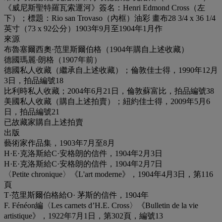
《威尼斯聖特羅瓦索運河》簽名：Henri Edmond Cross（左
下）；標題：Rio san Trovaso（內框）油彩 畫布28 3/4 x 36 1/4
英寸（73 x 92公分）1903年9月至1904年1月作
來源
布魯塞爾西奧·范里斯爾伯格（1904年購自上述收藏）
德國瑪麗·朗格（1907年前）
德國私人收藏（繼承自上述收藏）；倫敦佳士得，1990年12月
3日，拍品編號18
比利時私人收藏；2004年6月21日，倫敦蘇富比，拍品編號38
美國私人收藏（購自上述拍賣）；紐約佳士得，2009年5月6
日，拍品編號21
已故藏家購自上述拍賣
出版
藝術家作品集，1903年7月至8月
H·E·克洛斯給C·安格朗的信件，1904年2月3日
H·E·克洛斯給C·安格朗的信件，1904年2月7日
〈Petite chronique〉《L'art moderne》，1904年4月3日，第116
頁
T·范里斯爾伯格給O· 茅斯的信件，1904年
F. Fénéon編〈Les carnets d’H.E. Cross〉《Bulletin de la vie
artistique》，1922年7月1日，第302頁，編號13