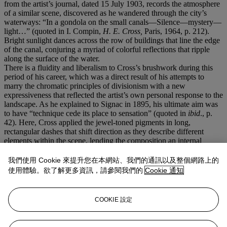
from the artist’s journal, dated 15
July 1903, records the atmosphere
of a similar scene, discovered as he wandered through the city’s
waterways: “In a gondola on the small canals—Silence—mystery—
light…” (quoted in I. Compin,
H. E. Cross,
Paris, 1964, p. 212).
Bright sunlight dances across the row of buildings that line the edge
of the canal, conjuring a myriad of colorful reflections that ripple
along the surface of the water.
There is a fluidity and liberalism to Cross’s brushwork during this
period of his career, which was a direct result of his attempts to
marry the chromatic principles of divisionism with a new
expressiveness that reflected the artist’s own personal response to the
landscape. As he explained to Signac in 1895, his ultimate aim was
to have “technique cede its place to sensation” (quoted in
ibid
., p.
42). Here, Cross applied the jewel-toned pigments in long,
rectangular dashes that shift direction as they describe different
elements within the scene, lending the composition an internal
dynamism and rhythm, as he attempts to convey a feeling of being
submerged in the unique play of light that fills the Venetian
我們使用 Cookie 來提升您在本網站、我們的通訊以及整個網路上的
landscape. By February 1904, a number of the Venice paintings
使用體驗。欲了解更多資訊，請參閱我們的
Cookie 通知
were complete, and Cross chose to exhibit the present work at the
Libre Esthétique in Brussels. In the same year Théo van
Ryssleberghe, Cross’s Neo-Impressionist colleague, acquired
Rio
COOKIE 設定
san Trovaso, Venise
. The work then passed to the important Lange
Collection in Germany by 1907, from which it was lent to the
momentous Sonderbund exhibition in Cologne in 1912.