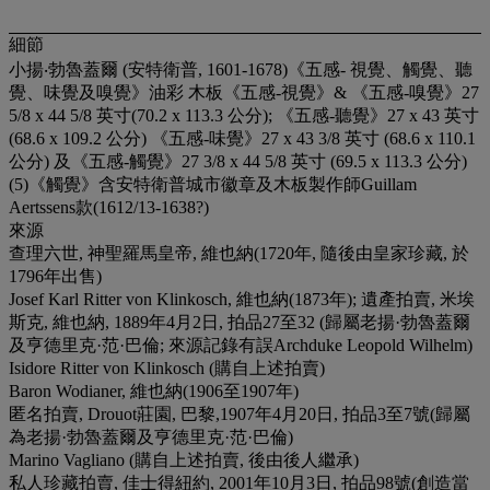
細節
小揚‧勃魯蓋爾 (安特衛普, 1601-1678)《五感- 視覺、觸覺、聽
覺、味覺及嗅覺》油彩 木板《五感-視覺》& 《五感-嗅覺》27
5/8 x 44 5/8 英寸(70.2 x 113.3 公分); 《五感-聽覺》27 x 43 英寸
(68.6 x 109.2 公分) 《五感-味覺》27 x 43 3/8 英寸 (68.6 x 110.1
公分) 及《五感-觸覺》27 3/8 x 44 5/8 英寸 (69.5 x 113.3 公分)
(5)《觸覺》含安特衛普城市徽章及木板製作師Guillam
Aertssens款(1612/13-1638?)
來源
查理六世, 神聖羅馬皇帝, 維也納(1720年, 隨後由皇家珍藏, 於
1796年出售)
Josef Karl Ritter von Klinkosch, 維也納(1873年); 遺產拍賣, 米埃
斯克, 維也納, 1889年4月2日, 拍品27至32 (歸屬老揚·勃魯蓋爾
及亨德里克·范·巴倫; 來源記錄有誤Archduke Leopold Wilhelm)
Isidore Ritter von Klinkosch (購自上述拍賣)
Baron Wodianer, 維也納(1906至1907年)
匿名拍賣, Drouot莊園, 巴黎,1907年4月20日, 拍品3至7號(歸屬
為老揚·勃魯蓋爾及亨德里克·范·巴倫)
Marino Vagliano (購自上述拍賣, 後由後人繼承)
私人珍藏拍賣, 佳士得紐約, 2001年10月3日, 拍品98號(創造當