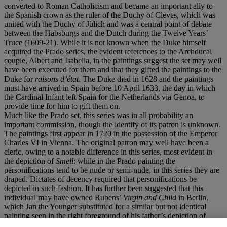
converted to Roman Catholicism and became an important ally to
the Spanish crown as the ruler of the Duchy of Cleves, which was
united with the Duchy of Jülich and was a central point of debate
between the Habsburgs and the Dutch during the Twelve Years’
Truce (1609-21). While it is not known when the Duke himself
acquired the Prado series, the evident references to the Archducal
couple, Albert and Isabella, in the paintings suggest the set may well
have been executed for them and that they gifted the paintings to the
Duke for
raisons d’
état
. The Duke died in 1628 and the paintings
must have arrived in Spain before 10 April 1633, the day in which
the Cardinal Infant left Spain for the Netherlands via Genoa, to
provide time for him to gift them on.
Much like the Prado set, this series was in all probability an
important commission, though the identify of its patron is unknown.
The paintings first appear in 1720 in the possession of the Emperor
Charles VI in Vienna. The original patron may well have been a
cleric, owing to a notable difference in this series, most evident in
the depiction of
Smell
: while in the Prado painting the
personifications tend to be nude or semi-nude, in this series they are
draped. Dictates of decency required that personifications be
depicted in such fashion. It has further been suggested that this
individual may have owned Rubens’
Virgin and Child
in Berlin,
which Jan the Younger substituted for a similar but not identical
painting seen in the right foreground of his father’s depiction of
Sight
.