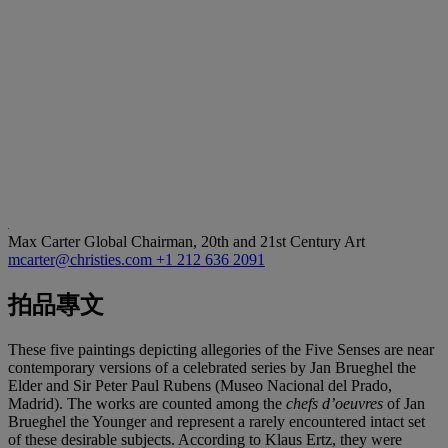
Max Carter
Global Chairman, 20th and 21st Century Art
mcarter@christies.com
+1 212 636 2091
拍品專文
These five paintings depicting allegories of the Five Senses are near
contemporary versions of a celebrated series by Jan Brueghel the
Elder and Sir Peter Paul Rubens (Museo Nacional del Prado,
Madrid). The works are counted among the
chefs d’oeuvres
of Jan
Brueghel the Younger and represent a rarely encountered intact set
of these desirable subjects. According to Klaus Ertz, they were