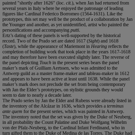
painted "shortly after 1626" (
loc. cit.
), when Jan had returned from
several years in Italy where he enjoyed the patronage of leading
figures like Cardinal Federico Borromeo (1564-1631). Like the
prototypes, this set may well be the product of a collaboration by Jan
the Younger and another, as yet unidentified, artist who painted the
personifications and accompanying
putti
.
Ertz’s dating of these panels is well-supported by the historical
record. Two of the Prado set are dated 1617 (
Sight
) and 1618
(
Taste
), while the appearance of Mariemont in
Hearing
reflects the
completion of building work that took place in the years 1617-1618
and may therefore have been executed slightly later. The reverse of
the panel depicting
Touch
in the present series bears the panel
maker’s mark of Guilliam Aertssen, who was admitted to the
Antwerp guild as a master frame-maker and tableau-maker in 1612
and appears to have been active at least until 1638. While the panel
maker’s mark does not preclude the set from being contemporary
with Jan the Elder’s prototypes, on stylistic grounds they would
seem to date to nearly a decade later.
The Prado series by Jan the Elder and Rubens were already listed in
the inventory of the Alcázar in 1636, which provides a
terminus
ante quem
for the present series, which was painted in Antwerp.
The inventory noted that the set was given by the Duke of Neuberg,
in all probability the Count Palatine and Duke Wolfgang Wilhelm
von der Pfalz-Neuberg, to the Cardinal Infant Ferdinand, who in
turn gifted them to the Duke of Medina de las Torres. The Duke had