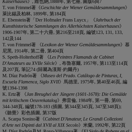
Kaiserhauses
》, 維也納,1888年, 第七冊, 圖版6與7
T. von Frimmel著《
Geschichte der Wiener Gemäldesammlungen
》
萊比錫及柏林, 1899年, 第184頁
E. Ebenstein著「Der Hofmaler Frans Luycx」《
Jahrbuch der
Kunsthistorische Sammlungen des Allerhöchsten Kaiserhauses
》
1906-1907年, 第二十六冊, 第216至218頁, 編號123, 131, 133,
142及144
T. von Frimmel著 《
Lexikon der Wiener Gemäldesammlungen
》慕
尼黑, 1914年, 第二冊, 第404頁
S. Speth-Holterhoff著 《
Les Peintres Flamands de Cabinet
D'Amateurs au XVIIe Siècle
》, 布魯塞爾, 1957年, 第113至114頁
及207頁, 筆記74 (歸屬為漢斯·約爾丹)
M. Díaz Padrón著 《
Museo del Prado. Catálogo de Pinturas, I,
Escuela Flamenca, Siglo XVII
》馬德里, 1975年, 第40至46頁, 編
號1394-1398
K. Ertz著 《
Jan Breughel der Jüngere (1601-1678): Die Gemälde
mit kritischem Oeuvrekatalog
》弗雷倫, 1984年, 第一冊, 第69,
344-348頁, 編號178-183 (插圖, 第344至345頁, 347至348頁);
《聽覺》彩色插圖, 第37版
A. Scarpa Sonino著《
Cabinet D'Amateur, Le Grandi Collezioni
d'Arte nei Dipinti dal XVII al XIX Secolo
》米蘭, 1992年, 第22頁
M. Díaz Padrón及M. Royo-Villanova著 《
El Siglo de Rubens en el