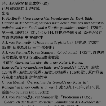
時此藝術家的拍賣成交記錄)
已故藏家購自上述收藏
出版
F. Storffer著《
Neu eingerichtes Inventarium der Kayl. Bilder
Gallerie in der Stallburg welches nach denen Numeris und Maßstab
ordiniret und von Ferdinand à Storffer gemahlen worden
》1720年,
第一冊, 編號123, 131, 142及144, 維也納帝國收藏, 原作品保存
在維也納藝術史博物館中
A.J. von Prenner著《
Theatrum artis pictoriae
》維也納, 1728年
(版畫, 歸屬為漢斯·三世·喬登斯)
A.J. von Prenner及F. van Stampart 《
Prodromus
》1735年, 維也納
帝國收藏, 奧地利Stallburg畫廊收藏
收錄於《
Inventarium über die in der Kaiserl. Königl.
Bildergallerie vorhandenen Bilder und Gemälde
》1772年, 編號
128(嗅覺), 編號138(視覺), 編號140(觸覺), 153(味覺) , 原作品保
存在維也納藝術史博物館中
C. von Mechel 《
Verzeichnis der Gemälde der Kaiserlich
Königlichen Bilder Gallerie in Wien
》維也納, 1783年, 第140頁,
編號4-8(by Leux (
sic
Luyckx))
A.J. von Prenner及F. van Stampart著 「Prodromus (1735)」
《
Jahrbuch
der Kunsthistorischen Sammlungen des Allerhöchsten