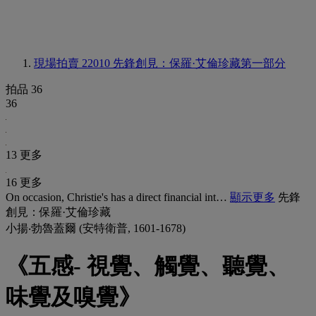
現場拍賣 22010
先鋒創見：保羅·艾倫珍藏第一部分
拍品 36
36
13 更多
16 更多
On occasion, Christie's has a direct financial int…
顯示更多
先鋒
創見：保羅·艾倫珍藏
小揚‧勃魯蓋爾 (安特衛普, 1601-1678)
《五感- 視覺、觸覺、聽覺、
味覺及嗅覺》