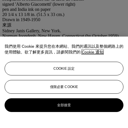
signed 'Alberto Giacometti' (lower right)
pen and India ink on paper
20 1/4 x 13 1/8 in. (51.5 x 33 cm.)
Drawn in 1949-1950
來源
Sidney Janis Gallery, New York.
Norman Joondeph, New Haven, Connecticut (by October 1959).
Marisa del Re Gallery, Inc., New York.
Acquired from the above by the late owner, April 1988.
我們使用 Cookie 來提升您在本網站、我們的通訊以及整個網路上的
出版
使用體驗。欲了解更多資訊，請參閱我們的
Cookie 通知
The Alberto Giacometti Database, no. 4472.
展覽
New York, David Herbert Gallery,
Initial Exhibition
, New York,
COOKIE 設定
October 1959, no. 3 (illustrated; titled
Still Life
).
業務規定
僅限必要 COOKIE
更多來自
印象派及現代藝術紙上作品
全部接受
查看全部
查看全部