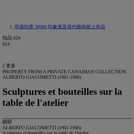
現場拍賣 20989
印象派及現代藝術紙上作品
拍品 624
624
2 更多
PROPERTY FROM A PRIVATE CANADIAN COLLECTION
ALBERTO GIACOMETTI (1901-1966)
Sculptures et bouteilles sur la
table de l'atelier
細節
ALBERTO GIACOMETTI (1901-1966)
Sculptures et bouteilles sur la table de l'atelier