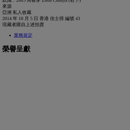
款識：2005 周春芽 Zhou Chunya (右下)
來源
亞洲 私人收藏
2014 年 10 月 5 日 香港 佳士得 編號 43
現藏者購自上述拍賣
業務規定
榮譽呈獻