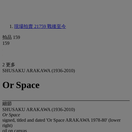
現場拍賣 21759
戰後至今
拍品 159
159
2 更多
SHUSAKU ARAKAWA (1936-2010)
Or Space
細節
SHUSAKU ARAKAWA (1936-2010)
Or Space
signed, titled and dated 'Or Space ARAKAWA 1978-80' (lower
right)
oil on canvas