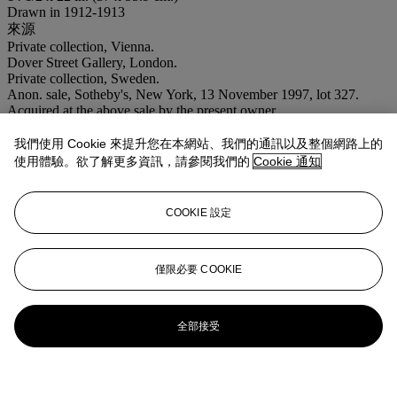
Drawn in 1912-1913
來源
Private collection, Vienna.
Dover Street Gallery, London.
Private collection, Sweden.
Anon. sale, Sotheby's, New York, 13 November 1997, lot 327.
Acquired at the above sale by the present owner.
出版
我們使用 Cookie 來提升您在本網站、我們的通訊以及整個網路上的
A. Strobl,
Gustav Klimt: Die Zeichnungen
,
1912-1918
, Salzburg,
1984, vol. III, p. 52, no. 2310 (illustrated, p. 53).
使用體驗。欲了解更多資訊，請參閱我們的
Cookie 通知
業務規定
COOKIE 設定
更多來自
印象派及現代紙上作品
僅限必要 COOKIE
查看全部
查看全部
全部接受