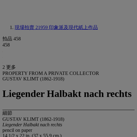
現場拍賣 21959
印象派及現代紙上作品
拍品 458
458
2 更多
PROPERTY FROM A PRIVATE COLLECTOR
GUSTAV KLIMT (1862-1918)
Liegender Halbakt nach rechts
細節
GUSTAV KLIMT (1862-1918)
Liegender Halbakt nach rechts
pencil on paper
14 1/2 x 22 in. (37 x 55.9 cm.)