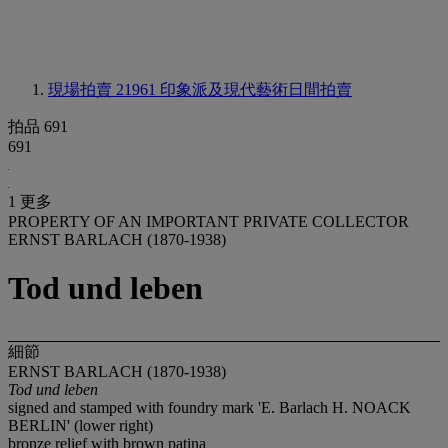
現場拍賣 21961
印象派及現代藝術日間拍賣
拍品 691
691
1 更多
PROPERTY OF AN IMPORTANT PRIVATE COLLECTOR
ERNST BARLACH (1870-1938)
Tod und leben
細節
ERNST BARLACH (1870-1938)
Tod und leben
signed and stamped with foundry mark 'E. Barlach H. NOACK
BERLIN' (lower right)
bronze relief with brown patina