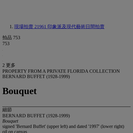
現場拍賣 21961
印象派及現代藝術日間拍賣
拍品 753
753
2 更多
PROPERTY FROM A PRIVATE FLORIDA COLLECTION
BERNARD BUFFET (1928-1999)
Bouquet
細節
BERNARD BUFFET (1928-1999)
Bouquet
signed 'Bernard Buffet' (upper left) and dated '1997' (lower right)
oil on canvas