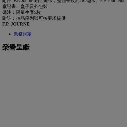
附件: F.P. Journe 鉑金鏈帶，整體⻑度約185毫⽶、F.P. Journe原
廠證書、盒子及外包裝
備注：限量生產5枚
附註：拍品序列號可按要求提供
F.P. JOURNE
業務規定
榮譽呈獻