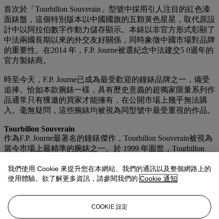
首次於「Tourbillon Souverain」型號中採用引人注目的紅色漆
面錶盤，這個特別版本以中國國旗的五顆黃色星星，取代原設
計中以阿拉伯數字作動力儲存顯示。本錶以非官方形式彰顯了
中法兩國長期以來的外交友好關係，同時象徵中國市場對品牌
的重要性。在2014 年，F.P. Journe被選紀念中法建交5 0週年的
官方製錶商。
時至今天，F.P. Journe已成為最受歡迎的鐘錶品牌之一，備受
追捧。恰如本款腕錶一樣，具有歷史意義的超獨家限量系列作
品通常只有獲邀的買家才能擁有，在公開市場上幾乎無法購
入。毫無疑問，這些腕錶均被視為同型號中最受重視的作品。
Tourbillon Souverain
作為F.P. Journe最著名的鐘錶傑作，Tourbillon Souverain被視為
當今市場上最精準的腕錶之一。於 1999 年面世，Tourbillon
Souverain不單是首款配備恒定動力裝置的陀飛輪，亦是首款應
用恒定動力裝置的腕錶；此裝置使傳向擺輪的動力均等化，不
我們使用 Cookie 來提升您在本網站、我們的通訊以及整個網路上的
使用體驗。欲了解更多資訊，請參閱我們的
Cookie 通知
論腕錶是否完全上弦，均能維持相同的動力。Tourbillon
Souverain 將恒定動力裝置與陀飛輪相結合，成功展示出 F. P.
Journe 在創製高度複雜現代腕錶方面的天賦，同時牢牢紮根於
COOKIE 設定
偉大的鐘錶傳統。這款匠心獨韻的陀飛輪腕錶，於2004年榮獲