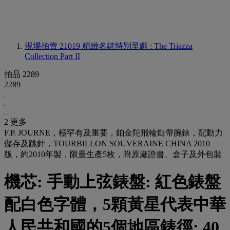
現場拍賣 21019
精緻名錶特別呈獻 : The Triazza
Collection Part II
拍品 2289
2289
2 更多
F.P. JOURNE，極罕有及重要，鉑金陀飛輪鏈帶腕錶，配動力
儲存及跳針，TOURBILLON SOUVERAINE CHINA 2010
版，約2010年製，限量生產5枚，附原廠證書、盒子及外包裝
機芯: 手動上弦錶盤: 紅色錶盤
配白色字體，5顆黃星代表中華
人民共和國的5個地區錶徑: 40