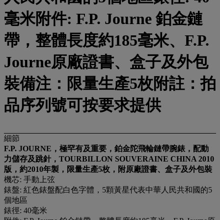
毫米附件: F.P. Journe 鉑金鏈
帶，整體⻑度約185毫⽶、F.P.
Journe原廠證書、盒子及外包
裝備注：限量生產5枚附註：拍
品序列號可按要求提供
細節
F.P. JOURNE
，極罕有及重要，鉑金陀飛輪鏈帶腕錶，配動
力儲存及跳針，TOURBILLON SOUVERAINE CHINA 2010
版，約2010
年製，限量生產5
枚，附原廠證書、盒子及外包裝
機芯: 手動上弦
錶盤: 紅色錶盤配白色字體，5顆黃星代表中華人民共和國的5
個地區
錶徑: 40毫米