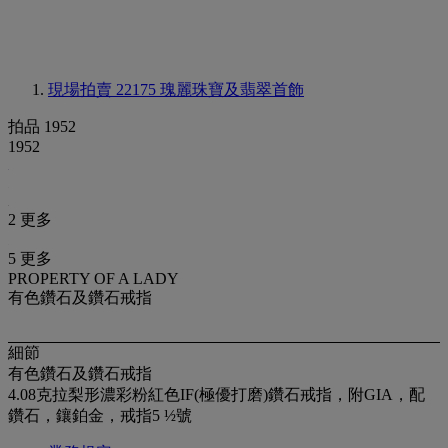
現場拍賣 22175
瑰麗珠寶及翡翠首飾
拍品 1952
1952
2 更多
5 更多
PROPERTY OF A LADY
有色鑽石及鑽石戒指
細節
有色鑽石及鑽石戒指
4.08克拉梨形濃彩粉紅色IF(極優打磨)鑽石戒指，附GIA，配
鑽石，鑲鉑金，戒指5 ½號