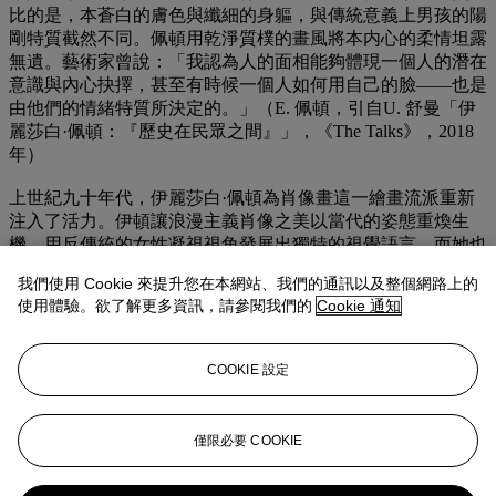
比的是，本蒼白的膚色與纖細的身軀，與傳統意義上男孩的陽
剛特質截然不同。佩頓用乾淨質樸的畫風將本内心的柔情坦露
無遺。藝術家曾說：「我認為人的面相能夠體現一個人的潛在
意識與內心抉擇，甚至有時候一個人如何用自己的臉——也是
由他們的情緒特質所決定的。」（E. 佩頓，引自U. 舒曼「伊
麗莎白·佩頓：『歷史在民眾之間』」，《The Talks》，2018
年）
上世紀九十年代，伊麗莎白·佩頓為肖像畫這一繪畫流派重新
注入了活力。伊頓讓浪漫主義肖像之美以當代的姿態重煥生
機，用反傳統的女性凝視視角發展出獨特的視覺語言。而她也
以這種方式，解構了我們常見古典肖像畫中附帶的權貴屬性。
我們使用 Cookie 來提升您在本網站、我們的通訊以及整個網路上的
《理髮（本與斯賓塞）》曾由知名時尚設計師馬克·雅各布斯
使用體驗。欲了解更多資訊，請參閱我們的
Cookie 通知
所珍藏，也曾隨佩頓藝術生涯中期重要回顧展「永遠存在」
（2008-2010）巡展四城。2019年至2010年間，佩頓分別於倫
敦國立肖像館及北京UCCA尤倫斯當代藝術中心舉辦個人回顧
COOKIE 設定
展，突出了她在當代藝術領域的傑出地位。她的畫作亦被各地
頂尖機構及藏家大量收藏，如紐約索羅門·古根漢美術館、巴
黎蓬皮杜中心、倫敦泰特美術館、紐約現代藝術博物館等，其
僅限必要 COOKIE
中紐約現代藝術博物館更是藏有三十多幅佩頓畫作。