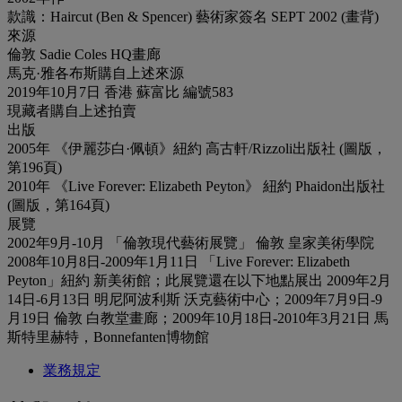
款識：Haircut (Ben & Spencer) 藝術家簽名 SEPT 2002 (畫背)
來源
倫敦 Sadie Coles HQ畫廊
馬克·雅各布斯購自上述來源
2019年10月7日 香港 蘇富比 編號583
現藏者購自上述拍賣
出版
2005年 《伊麗莎白·佩頓》紐約 高古軒/Rizzoli出版社 (圖版，
第196頁)
2010年 《Live Forever: Elizabeth Peyton》 紐約 Phaidon出版社
(圖版，第164頁)
展覽
2002年9月-10月 「倫敦現代藝術展覽」 倫敦 皇家美術學院
2008年10月8日-2009年1月11日 「Live Forever: Elizabeth
Peyton」紐約 新美術館；此展覽還在以下地點展出 2009年2月
14日-6月13日 明尼阿波利斯 沃克藝術中心；2009年7月9日-9
月19日 倫敦 白教堂畫廊；2009年10月18日-2010年3月21日 馬
斯特里赫特，Bonnefanten博物館
業務規定