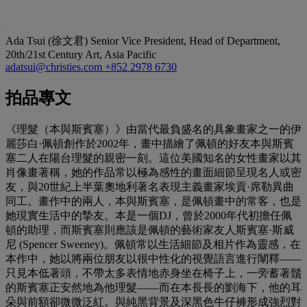
Ada Tsui (徐文君)
Senior Vice President, Head of Department,
20th/21st Century Art, Asia Pacific
adatsui@christies.com
+852 2978 6730
拍品專文
《理髮（本與斯賓塞）》由當代最負盛名的具象畫家之一的伊
麗莎白·佩頓創作於2002年，畫中描繪了佩頓的好友本與斯賓
塞二人在陽台理髮的親密一刻。這位美國知名的女性畫家以其
肖像畫著稱，她的作品常以極為感性的畫面細節呈現名人或密
友，與20世紀上半葉奧地利著名表現主義畫家埃貢·席勒異曲
同工。畫作中的兩人，本與斯賓塞，是佩頓畫中的常客，也是
她現實生活中的摯友。本是一個DJ，曾於2000年代初擔任佩
頓的助理，而斯賓塞則應該是佩頓的藝術家友人斯賓塞·斯威
尼 (Spencer Sweeney)。佩頓常以生活細節及相片作為靈感，在
本作中，她以將兩位朋友以很中性化的視覺語言進行闡釋——
只見本低著頭，不帶太多表情地赤身坐在椅子上，一旁蓄著鬚
的斯賓塞正安然地為他理髮——而在本長長的劉海下，他的耳
朵與前額卻微微泛紅。與純黑背景及深黑色牛仔褲形成強烈對