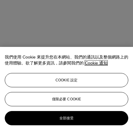
我們使用 Cookie 來提升您在本網站、我們的通訊以及整個網路上的
使用體驗。欲了解更多資訊，請參閱我們的
Cookie 通知
COOKIE 設定
Ada Tsui (徐文君)
Senior Vice President, Head of Department,
20th/21st Century Art, Asia Pacific
僅限必要 COOKIE
adatsui@christies.com
+852 2978 6730
更多來自
二十一世紀藝術日間拍賣
全部接受
查看全部