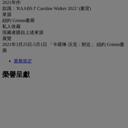
2021年作
款識：'RAABS I' Caroline Walker 2021' (畫背)
來源
紐約 Grimm畫廊
私人收藏
現藏者購自上述來源
展覽
2021年3月25日-5月1日 「卡羅琳·沃克：附近」 紐約 Grimm畫
廊
業務規定
榮譽呈獻