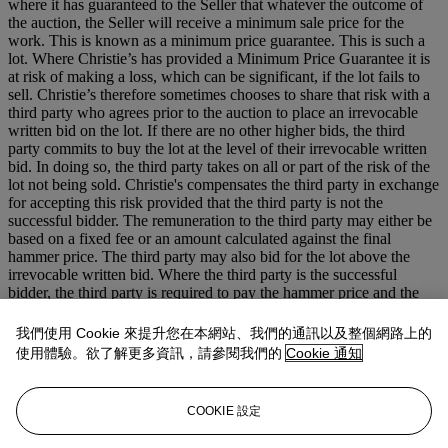
where it has guaranteed to the Seller that whatever the outcome of
the auction, the Seller will receive a minimum sale price for the
work. This is known as a minimum price guarantee. This is such a
lot. Where Christie’s has provided a Minimum Price Guarantee it is
at risk of making a loss, which can be significant, if the lot fails to
sell. Christie’s therefore sometimes chooses to share that risk with a
third party who agrees prior to the auction to place an irrevocable
written bid on the lot. If there are no other higher bids, the third
party commits to buy the lot at the level of their irrevocable written
bid. In doing so, the third party takes on all or part of the risk of the
lot not being sold. Christie's compensates the third party in exchange
for accepting this risk provided that the third party is not the
successful bidder. The remuneration to the third party may either be
based on a fixed fee or an amount calculated against the final
hammer price. The third party may also bid for the lot above the
irrevocable written bid. Where the third party is the successful
bidder, the third party is required to pay the hammer price and the
buyer's premium in full. Third party guarantors are required by us to
disclose to anyone they are advising their financial interest in any
我們使用 Cookie 來提升您在本網站、我們的通訊以及整個網路上的
lots they are guaranteeing. However, for the avoidance of any doubt,
使用體驗。欲了解更多資訊，請參閱我們的
Cookie 通知
if you are advised by or bidding through an agent on a lot identified
as being subject to a third party guarantee you should always ask
your agent to confirm whether or not he or she has a financial
COOKIE 設定
interest in relation to the lot.