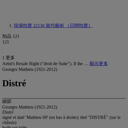
現場拍賣 22136
當代藝術 （日間拍賣）
拍品 121
121
1 更多
Artist's Resale Right ("droit de Suite"). If the …
顯示更多
Georges Mathieu (1921-2012)
Distré
細節
Georges Mathieu (1921-2012)
Distré
signé et daté 'Mathieu 69' (en bas à droite); titré ''DISTRÉ" (sur le
châssis)
huile sur toile