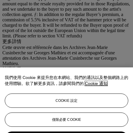
amount equal to the resale royalty provided for in those Regulations,
and we undertake to the buyer to pay such amount to the artist's
collection agent. ƒ: In addition to the regular Buyer’s premium, a
commission of 5.5% inclusive of VAT of the hammer price will be
charged to the buyer. It will be refunded to the Buyer upon proof of
export of the lot outside the European Union within the legal time
limit. (Please refer to section VAT refunds)
更多詳情
Cette œuvre est référencée dans les Archives Jean-Marie
Cusinberche sur Georges Mathieu et est accompagnée d'une
attestation des Archives Jean-Marie Cusinberche sur Georges
Mathieu.
拍場告示
Cette œuvre est référencée dans les Archives Jean-Marie
我們使用 Cookie 來提升您在本網站、我們的通訊以及整個網路上的
Cusinberche sur Georges Mathieu et est accompagnée d'une
使用體驗。欲了解更多資訊，請參閱我們的
Cookie 通知
attestation des Archives Jean-Marie Cusinberche sur Georges
Mathieu.
COOKIE 設定
This work is referenced in the Archives by Jean-Marie Cusinberche
on Georges Mathieu and is accompanied by a declaration from the
Archives by Jean-Marie Cusinberche Archives on Georges Mathieu.
僅限必要 COOKIE
業務規定