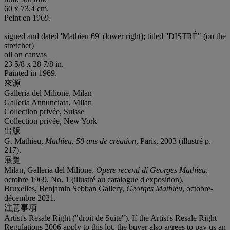
60 x 73.4 cm.
Peint en 1969.
signed and dated 'Mathieu 69' (lower right); titled ''DISTRÉ" (on the
stretcher)
oil on canvas
23 5/8 x 28 7/8 in.
Painted in 1969.
來源
Galleria del Milione, Milan
Galleria Annunciata, Milan
Collection privée, Suisse
Collection privée, New York
出版
G. Mathieu,
Mathieu, 50 ans de création
, Paris, 2003 (illustré p.
217).
展覽
Milan, Galleria del Milione,
Opere recenti di Georges Mathieu
,
octobre 1969, No. 1 (illustré au catalogue d'exposition).
Bruxelles, Benjamin Sebban Gallery,
Georges Mathieu
, octobre-
décembre 2021.
注意事項
Artist's Resale Right ("droit de Suite"). If the Artist's Resale Right
Regulations 2006 apply to this lot, the buyer also agrees to pay us an