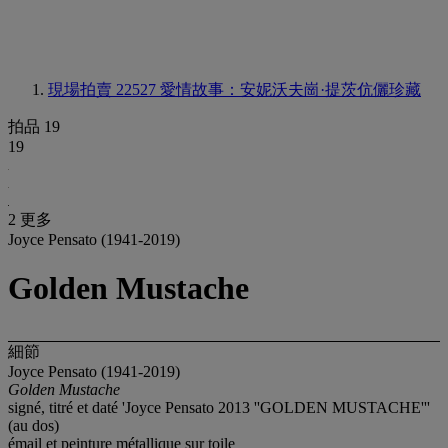
現場拍賣 22527
愛情故事：安妮沃夫崗·提茨伉儷珍藏
拍品 19
19
2 更多
Joyce Pensato (1941-2019)
Golden Mustache
細節
Joyce Pensato (1941-2019)
Golden Mustache
signé, titré et daté 'Joyce Pensato 2013 ''GOLDEN MUSTACHE'''
(au dos)
émail et peinture métallique sur toile