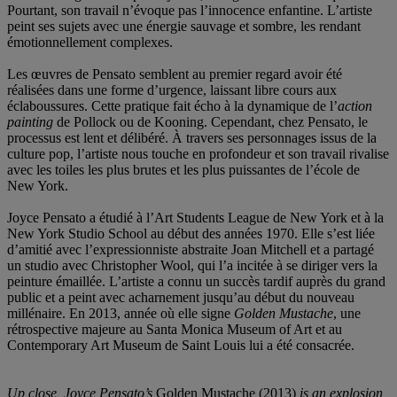
Pourtant, son travail n’évoque pas l’innocence enfantine. L’artiste
peint ses sujets avec une énergie sauvage et sombre, les rendant
émotionnellement complexes.
Les œuvres de Pensato semblent au premier regard avoir été
réalisées dans une forme d’urgence, laissant libre cours aux
éclaboussures. Cette pratique fait écho à la dynamique de l’
action
painting
de Pollock ou de Kooning. Cependant, chez Pensato, le
processus est lent et délibéré. À travers ses personnages issus de la
culture pop, l’artiste nous touche en profondeur et son travail rivalise
avec les toiles les plus brutes et les plus puissantes de l’école de
New York.
Joyce Pensato a étudié à l’Art Students League de New York et à la
New York Studio School au début des années 1970. Elle s’est liée
d’amitié avec l’expressionniste abstraite Joan Mitchell et a partagé
un studio avec Christopher Wool, qui l’a incitée à se diriger vers la
peinture émaillée. L’artiste a connu un succès tardif auprès du grand
public et a peint avec acharnement jusqu’au début du nouveau
millénaire. En 2013, année où elle signe
Golden Mustache
, une
rétrospective majeure au Santa Monica Museum of Art et au
Contemporary Art Museum de Saint Louis lui a été consacrée.
Up close, Joyce Pensato’s
Golden Mustache (2013)
is an explosion