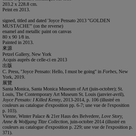
203.2 x 228.8 cm.
Peint en 2013.
signed, titled and dated 'Joyce Pensato 2013 ''GOLDEN
MUSTACHE''' (on the reverse)
enamel and metallic paint on canvas
80 x 90 1⁄8 in.
Painted in 2013.
來源
Petzel Gallery, New York
Acquis auprès de celle-ci en 2013
出版
C. Press, ''Joyce Pensato: Hello, I must be going'' in
Forbes
, New
York, 2019.
展覽
Santa Monica, Santa Monica Museum of Art (juin-octobre); St.
Louis, The Contemporary Art Museum St. Louis (janvier-avril),
Joyce Pensato: I Killed Kenny
, 2013-2014, p. 106 (illustré en
couleurs au catalogue d'exposition pp. 6-7; une vue de l'exposition
p. 103).
Vienne, Winter Palace & 21er Haus des Belvedere,
Love Story,
Anne & Wolfgang Titze Collection
, juin-octobre 2014 (illustré en
couleurs au catalogue d'exposition p. 229; une vue de l'exposition p.
371).