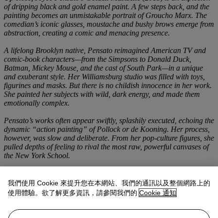
of dripping black and gold enamel paint. A few steps back, and the
painting becomes an unmistakable portrait of Groucho Marx. The
comedian’s iconic glasses, moustache and bushy brows emerge from
abstraction, creating a comic and menacing presence.
A lifelong Brooklyn native, Pensato reimagined American TV and
comic-book characters—from the Simpsons to Donald Duck,
Batman, Mickey Mouse, and the cast of South Park—in a unique
and exuberant style. Her Williamsburg studio was filled with toys,
figurines and masks. But there is no childish innocence in her work.
She painted her subjects with wild, dark energy, and made them
emotionally complex.
Pensato’s works often appear swiftly, splashily executed, echoing the
dynamic “action painting” of Pollock or de Kooning. Her process,
however, was slow and deliberate. From her pop-culture figures, she
pulled depths of feeling to rival the most raw, powerful canvases of
the New York School.
Pensato studied at the Art Students League of New York and the
New York Studio School in the early 1970s. She befriended the
我們使用 Cookie 來提升您在本網站、我們的通訊以及整個網路上的
Abstract Expressionist Joan Mitchell and shared a studio with
使用體驗。欲了解更多資訊，請參閱我們的
Cookie 通知
Christopher Wool, who helped inspire her switch to enamel paint.
She found mainstream success later in life, and painted fiercely into
the new millennium. In 2013, the year
Golden Mustache
was