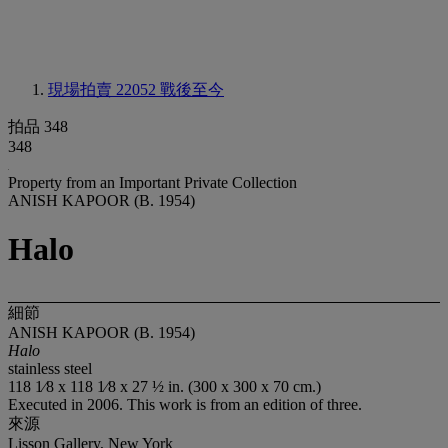
現場拍賣 22052
戰後至今
拍品 348
348
Property from an Important Private Collection
ANISH KAPOOR (B. 1954)
Halo
細節
ANISH KAPOOR (B. 1954)
Halo
stainless steel
118 1⁄8 x 118 1⁄8 x 27 ½ in. (300 x 300 x 70 cm.)
Executed in 2006. This work is from an edition of three.
來源
Lisson Gallery, New York