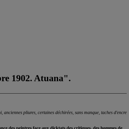
re 1902. Atuana".
, anciennes pliures, certaines déchirées, sans manque, taches d'encre
nce des peintres face aux dicktats des critiques, des hommes de