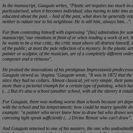
In the manuscript, Gauguin writes, "Plastic art requires too much in-
particularised, when it becomes individual, also having to take into ac
educated about the past. - And of the past, what does he generally retain
neither to nature nor to his neighbour. He is still him, always him…".
Far from contenting himself with expressing "[his] admiration for som
manuscript,"our emotions in front of or when reading a work of art, h
he wants to be a true critic, the critic must above all distrust himself
of the public; at most the pale reflection of a mystery. In the plastic a
painter or sculptor, of the musician, are of a completely different orde
composer and a virtuoso".
He praised the innovations of his prestigious Impressionist predecess
Gauguin viewed as ‘dogma.’ Gauguin wrote, "It was in 1872 that the f
since they had no collars. Almost classical, yet very simple, their pa
more than a pictorial triumph for a certain type of painting, which has
(…) But it's also a school (another school, with all the slavery it enta
For Gauguin, there was nothing worse than schools because art depend
with the school and his temperament; how could he marry ignoble draw
example: "a painter who never knew how to draw but who draws well, that
caressing light speak sufficiently (…) Divine Renoir who can't draw".
And Gauguin returned to one of his masters, the one who undoubtedly i