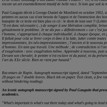
encore un art essentiellement intuitif de belle race.
Si loin que soit la 
Paul Gauguin décrit à George-Daniel de Monfried en octobre 1902, alor
peintres en aucun cas n'ont besoin de l'appui et de l'instruction des ho
transpire de ce texte est bien plus ce cri : le droit de tout oser !! (
Lettr
"
Il est donc nécessaire
(...)
de songer à une libération complète, briser
génialement le problème. Je ne dis pas « définitivement » car c’est j
l’homme, s’appropriant à chaque individualité, à chaque époque, en jo
Il fallait pour cela se livrer corps et âme à la lutte, lutter contre tout
impressionnistes, les néo-impressionnnistes ; l’ancien et le nouveau p
d’homme. En tant que travail. Une méthode ; de contradiction si l’on 
d’exagération : avec exagération même.
Apprendre à nouveau, puis une 
Devant son chevalet, le peintre n’est esclave ni du passé, ni du présent 
l’art du XXe siècle. Rien ne vient par hasard.
"
Racontars de Rapin. Autograph manuscript signed, dated "Septembe
28 pages on 7 double leaves. Black ink on paper. Text clean, a few rar
without hindering reading).
An iconic autograph manuscript signed by Paul Gauguin that presents
academics.
"What's important is what's out there today and what's going to lead t