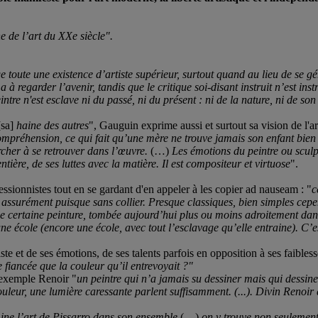
e de l’art du XXe siècle".
toute une existence d’artiste supérieur, surtout quand au lieu de se géné
 a à regarder l’avenir, tandis que le critique soi-disant instruit n’est ins
ntre n'est esclave ni du passé, ni du présent : ni de la nature, ni de son 
[sa]
haine des autres
", Gauguin exprime aussi et surtout sa vision de l'ar
ompréhension, ce qui fait qu’une mère ne trouve jamais son enfant bien
rcher à se retrouver dans l’œuvre.
(…)
Les émotions du peintre ou sculpt
entière, de ses luttes avec la matière. Il est compositeur et virtuose
".
essionnistes tout en se gardant d'en appeler à les copier ad nauseam : "
c
assurément puisque sans collier. Presque classiques, bien simples cepe
e certaine peinture, tombée aujourd’hui plus ou moins adroitement dans
ne école (encore une école, avec tout l’esclavage qu’elle entraine).
C’e
ste et de ses émotions, de ses talents parfois en opposition à ses faibless
fiancée que la couleur qu’il entrevoyait ?"
n exemple Renoir "
un peintre qui n’a jamais su dessiner mais qui dessine
couleur, une lumière caressante parlent suffisamment.
(...).
Divin Renoir 
ine l’art de
Pissarro dans son ensemble
(…)
on y trouve non seulement