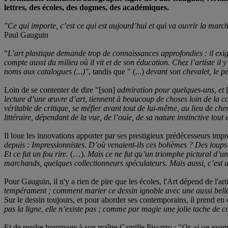
lettres, des écoles, des dogmes, des académiques.
"Ce qui importe, c’est ce qui est aujourd’hui et qui va ouvrir la march
Paul Gauguin
"
L’art plastique demande trop de connaissances approfondies : il exige 
compte aussi du milieu où il vit et de son éducation. Chez l’artiste il y
noms aux catalogues (...)"
, tandis que " (...)
devant son chevalet, le pei
Loin de se contenter de dire "[son]
admiration pour quelques-uns, et
lecture d’une œuvre d’art, tiennent à beaucoup de choses loin de la c
véritable de critique, se méfier avant tout de lui-même, au lieu de che
littéraire, dépendant de la vue, de l’ouïe, de sa nature instinctive tout 
Il loue les innovations apporter par ses prestigieux prédécesseurs impr
depuis : Impressionnistes. D’où venaient-ils ces bohèmes ? Des loups 
Et ce fut un fou rire.
(…).
Mais ce ne fut qu’un triomphe pictural d’un
marchands, quelques collectionneurs spéculateurs. Mais aussi, c’est u
Pour Gauguin, il n'y a rien de pire que les écoles, l'Art dépend de l'arti
tempérament ; comment marier ce dessin ignoble avec une aussi belle 
Sur le dessin toujours, et pour aborder ses contemporains, il prend e
pas la ligne, elle n’existe pas ; comme par magie une jolie tache de 
Et de rendre hommage à son maître Camille Pissarro : "
Or, si on exam