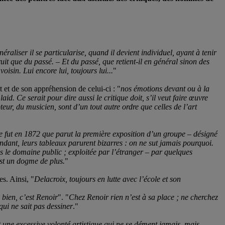
raliser il se particularise, quand il devient individuel, ayant à tenir
truit que du passé. – Et du passé, que retient-il en général sinon des
voisin. Lui encore lui, toujours lui...
"
t et de son appréhension de celui-ci : "
nos émotions devant ou à la
 laid.
Ce serait pour dire aussi le critique doit, s’il veut faire œuvre
eur, du musicien, sont d’un tout autre ordre que celles de l’art
e fut en 1872 que parut la première exposition d’un groupe – désigné
ndant, leurs tableaux parurent bizarres : on ne sut jamais pourquoi.
 le domaine public ; exploitée par l’étranger – par quelques
st un dogme de plus
.
"
es. Ainsi, "
Delacroix, toujours en lutte avec l’école et son
 bien, c’est Renoir
". "
Chez Renoir rien n’est à sa place ; ne cherchez
qui ne sait pas dessiner
."
 une excessive volonté artistique qui ne se dément jamais, mais