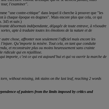
e tour, l’examiner
"
.
mme "une contre-critique" dans lequel il cherche à prouver que "les
lissant à chaque époque en dogmes". Mais encore plus que cela, ce qui
p. 345 et suiv.)
suivante désormais indépendante, dégagée de toute entrave, à résoudre
 sortes, apte à traduire toutes les émotions de la nature et de
ar autre chose,
affronter non seulement l’officiel mais encore les
l’injure. Qu’importe la misère.
Tout cela, en tant que conduite
fendu,
et reconstruire plus ou moins heureusement sans crainte
 ridicule qui en rejaillisse.
qui importe, c’est ce qui est aujourd’hui et qui va ouvrir la marche de
orn, without missing, ink stains on the last leaf, reaching 2 words
pendence of painters from the limits imposed by critics and