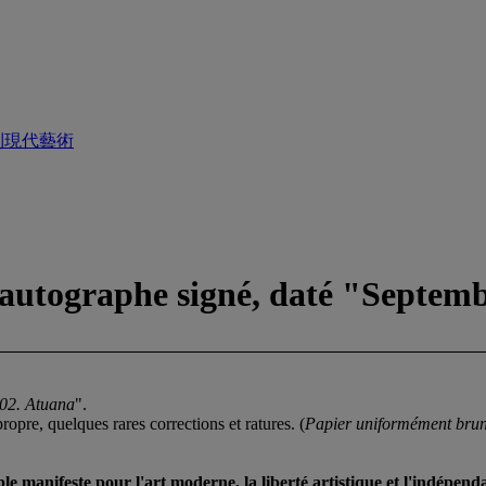
到現代藝術
autographe signé, daté "Septemb
02. Atuana
".
ropre, quelques rares corrections et ratures. (
Papier uniformément bruni
manifeste pour l'art moderne, la liberté artistique et l'indépenda