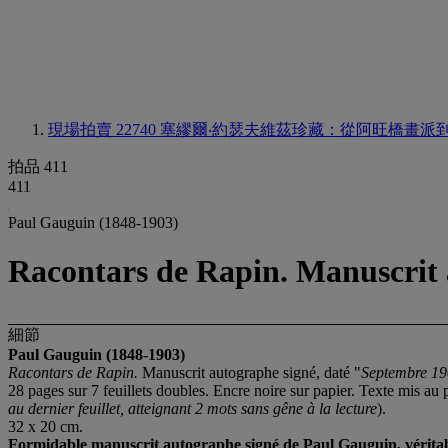
現場拍賣 22740
塞繆爾‧約瑟夫維茲珍藏：從阿旺橋畫派
拍品 411
411
Paul Gauguin (1848-1903)
Racontars de Rapin. Manuscrit 
細節
Paul Gauguin (1848-1903)
Racontars de Rapin.
Manuscrit autographe signé, daté "
Septembre 19
28 pages sur 7 feuillets doubles. Encre noire sur papier. Texte mis au p
au dernier feuillet, atteignant 2 mots sans gêne à la lecture
).
32 x 20 cm.
Formidable manuscrit autographe signé de Paul Gauguin, véritable 