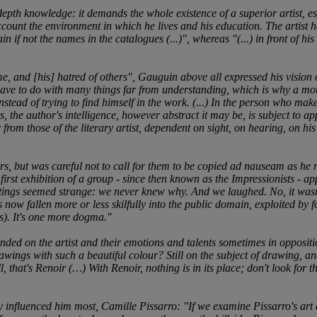
depth knowledge: it demands the whole existence of a superior artist, e
count the environment in which he lives and his education. The artist has
 if not the names in the catalogues (...)", whereas "(...) in front of his 
e, and [his] hatred of others", Gauguin above all expressed his vision 
ave to do with many things far from understanding, which is why a mothe
, instead of trying to find himself in the work. (...) In the person who ma
rts, the author's intelligence, however abstract it may be, is subject to ap
r from those of the literary artist, dependent on sight, on hearing, on his
ors, but was careful not to call for them to be copied ad nauseam as he
irst exhibition of a group - since then known as the Impressionists -
intings seemed strange: we never knew why. And we laughed. No, it wasn'
 now fallen more or less skilfully into the public domain, exploited by f
ils). It's one more dogma."
ed on the artist and their emotions and talents sometimes in oppositi
ings with such a beautiful colour? Still on the subject of drawing, a
's Renoir (…) With Renoir, nothing is in its place; don't look for the li
nfluenced him most, Camille Pissarro: "If we examine Pissarro's art as a