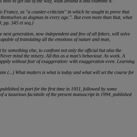
ows how to get out of the way, walk around it and examine it.”
 France, as "a counter-criticism" in which he sought to prove that
ing themselves as dogmas in every age.". But even more than that, what
, pp. 345 et seq.)
he next generation, now independent and free of all fetters, will solve
, capable of translating all the emotions of nature and man,
 by something else, to confront not only the official but also the
 Never mind the misery. All this as a man's behaviour. As work. A
happily without fear of exaggeration: with exaggeration even. Learning
s him (...) What matters is what is today and what will set the course for
ublished in part for the first time in 1951, followed by some
 of a luxurious facsimile of the present manuscript in 1994, published