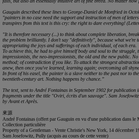
fails, but also an essentially intuitive art of fine breed. No matter h
Gauguin described these lines to George-Daniel de Monfried in Octobe
"painters in no case need the support and instruction of men of letter
transpires from this text is this cry: the right to dare everything! (L
"It is therefore necessary (...) to think about complete liberation, brea
the problem brilliantly. I don't say "definitively", because what we're 
appropriating the joys and sufferings of each individual, of each era.
To achieve this, he had to give himself body and soul to the struggle, t
impressionists, the neo-impressionists, the old and the new public. N
method; of contradiction if you like. To attack the strongest abstrac
anew, then once you've learned, learning again; overcoming all shyne
In front of his easel, the painter is a slave neither to the past nor to 
twentieth-century art. Nothing happens by chance.”
The text, sent to André Fontainas in September 1902 for publication i
fragments under the title "Oviri, écrits d'un sauvage". Sam Josefowitz 
by Avant et Après.
來源
André Fontainas (offert par Gauguin en vu d'une publication dans le
Collection particulière
Property of a Gentleman - Vente Christie's New York, 14 décembre 19
Sam Josefowitz, Pully (acquis au cours de cette vente)