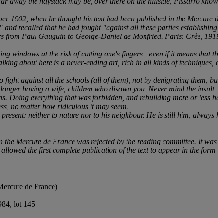
ow far away the haystack may be, over there on the hillside, Pissarro kn
r 1902, when he thought his text had been published in the Mercure de
s" and recalled that he had fought "against all these parties establish
etters from Paul Gauguin to George-Daniel de Monfried. Paris: Crès, 1919
king windows at the risk of cutting one's fingers - even if it means that t
talking about here is a never-ending art, rich in all kinds of techniques
o fight against all the schools (all of them), not by denigrating them, but
o longer having a wife, children who disown you. Never mind the insult.
tions. Doing everything that was forbidden, and rebuilding more or less 
ss, no matter how ridiculous it may seem.
the present: neither to nature nor to his neighbour. He is still him, alway
n the Mercure de France was rejected by the reading committee. It was p
allowed the first complete publication of the text to appear in the form
 Mercure de France)
84, lot 145