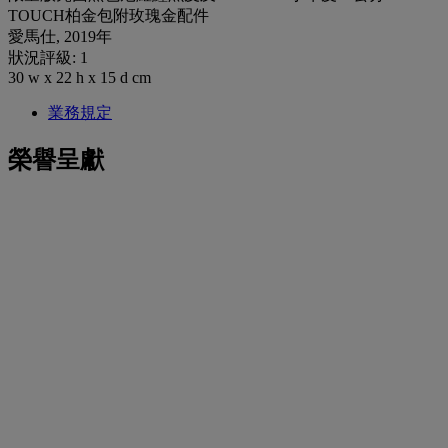
TOUCH柏金包附玫瑰金配件
愛馬仕, 2019年
狀況評級: 1
30 w x 22 h x 15 d cm
業務規定
榮譽呈獻