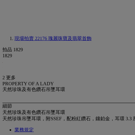
現場拍賣 22176
瑰麗珠寶及翡翠首飾
拍品 1829
1829
2 更多
PROPERTY OF A LADY
天然珍珠及有色鑽石吊墜耳環
細節
天然珍珠及有色鑽石吊墜耳環
天然珍珠吊墜耳環，附SSEF，配粉紅鑽石，鑲鉑金，耳環 3.3 
業務規定