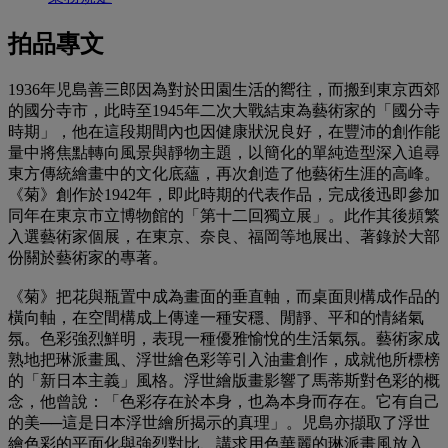
拍品專文
1936年児島善三郎因為對於田園生活的嚮往，而搬到東京西郊
的國分寺市，此時至1945年二次大戰結束為藝術家的「國分寺
時期」，他在這段期間內也因健康狀況良好，在豐沛的創作能
量中將焦點轉向風景與靜物主題，以簡化的單純造型深入追尋
東方傳統繪畫中的文化底蘊，再次創造了他藝術生涯的高峰。
《菊》創作於1942年，即此時期的代表作品，完成後迅即參加
同年在東京市立博物館的「第十二回獨立展」。此作其後頻繁
入選藝術家個展，在東京、奈良、福岡等地展出、著錄於大部
份關於藝術家的專著。
《菊》把花與瓶置中成為畫面的垂直軸，而桌面則構成作品的
橫向軸，在空間構成上傳達一種安穩、閒靜、平和的情緒氣
氛。色彩強烈鮮明，表現一種優雅愉悅的生活氣氛。藝術家成
熟地把琳派畫風、浮世繪色彩等引入油畫創作，成就他所標榜
的「新日本主義」風格。浮世繪版畫影響了馬蒂斯對色彩的概
念，他曾說：「色彩存在於本身，也為本身而存在。它有自己
的美──這是日本浮世繪所揭示的真理」。児島亦擷取了浮世
繪色彩的平面化與強烈對比、講求用色華麗的琳派畫風放入