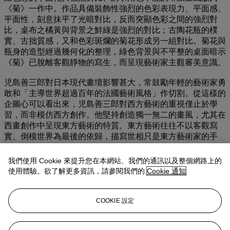
《菊》一作中。作品具備裝飾性強烈的色彩表現力、平面感、
平面性，刻意抹平了光暗對比，反而突顯色彩之間的強烈對
比，桌布之橘黃與背景之鮮綠是強烈的對比；古陶花瓶的樸
實、古拙質感，又和色彩斑爛的菊花形成另一組對比。菊花與
瓶身的造型經過幾何化的整理，綠色背景與不平整的桌面暗示
《菊》已脫離客觀靜物的寫生，而呈現藝術家主觀審美意識。
児島善三郎對日本現代畫壇影響甚大，常鼓勵年輕的藝術家勇
敢和「主導世界超過百年的法國藝術風格」作切割。從這樣的
企圖心可以看出來，児島善三郎對西方藝術的重視僅止於學
習，而非模仿西方創作。他堅持創造獨一無二的畫風，尤其在
西畫創作中呈現東方藝術的特質。東方藝術往往不以客觀寫
實、倒模世界為最後的依歸，描寫世相只是東方藝術家的手
段，最高的理想是藉著描繪，傳達一種精神境界、情緒氣氛，
使觀賞者得到一種精神上的超越和美感體驗，児島氏的創作亦
我們使用 Cookie 來提升您在本網站、我們的通訊以及整個網路上的
深具這種東方特徵，著重於表現性和精神意境。《菊》一作即
使用體驗。欲了解更多資訊，請參閱我們的
Cookie 通知
可為代表。此作之獨特，在於交織、揉合了多種不同的亞洲美
學元素，把日本色彩藝術、裝飾性風格、甚至是日本古陶藝的
質樸健雅的美感帶入現代油畫創作，是西方油畫日本化、亞洲
COOKIE 設定
化的成功範例，成為當時亞洲畫壇的濫觴及代表類型，無怪乎
児島在日本本土被譽為「日本油彩畫之創造者」。