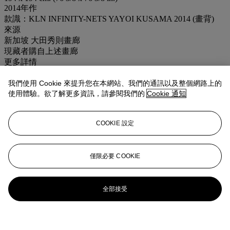
2014年作
款識：KLN INFINITY-NETS YAYOI KUSAMA 2014 (畫背)
來源
新加坡 大田秀則畫廊
現藏者購自上述畫廊
更多詳情
此作品附藝術家工作室所簽發之藝術品註冊卡
我們使用 Cookie 來提升您在本網站、我們的通訊以及整個網路上的
業務規定
使用體驗。欲了解更多資訊，請參閱我們的
Cookie 通知
更多來自
二十及二十一世紀藝術晚間拍
COOKIE 設定
賣
查看全部
僅限必要 COOKIE
查看全部
全部接受