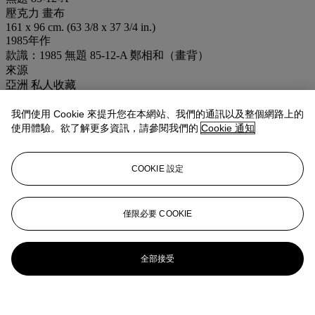
壓克力 畫布
161 x 96 cm. (63 3/8 x 37 3/4 in.)
1985年作
款識：1985 無題 85-12-A 鄭相和（畫背）
來源
亞洲 私人收藏
2015年5月30日 香港 佳士得 編號53
現藏者購自上述拍賣
我們使用 Cookie 來提升您在本網站、我們的通訊以及整個網路上的
使用體驗。欲了解更多資訊，請參閱我們的
Cookie 通知
業務規定
COOKIE 設定
更多來自
二十及二十一世紀藝術晚間拍
賣
僅限必要 COOKIE
查看全部
查看全部
全部接受