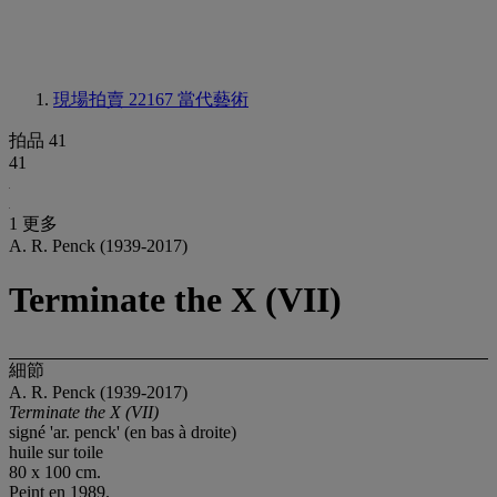
現場拍賣 22167
當代藝術
拍品 41
41
1 更多
A. R. Penck (1939-2017)
Terminate the X (VII)
細節
A. R. Penck (1939-2017)
Terminate the X (VII)
signé 'ar. penck' (en bas à droite)
huile sur toile
80 x 100 cm.
Peint en 1989.