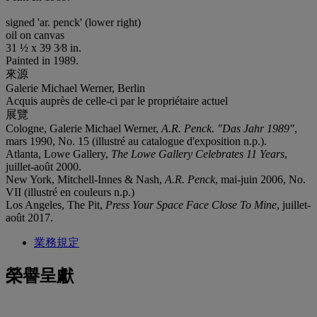
signed 'ar. penck' (lower right)
oil on canvas
31 ½ x 39 3⁄8 in.
Painted in 1989.
來源
Galerie Michael Werner, Berlin
Acquis auprès de celle-ci par le propriétaire actuel
展覽
Cologne, Galerie Michael Werner,
A.R. Penck. "Das Jahr
1989"
,
mars 1990, No. 15 (illustré au catalogue d'exposition n.p.).
Atlanta, Lowe Gallery,
The Lowe Gallery Celebrates 11
Years
,
juillet-août 2000.
New York, Mitchell-Innes & Nash,
A.R. Penck
, mai-juin 2006, No.
VII (illustré en couleurs n.p.)
Los Angeles, The Pit,
Press Your Space Face Close To Mine
, juillet-
août 2017.
業務規定
榮譽呈獻