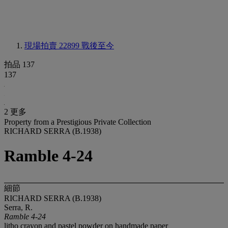
現場拍賣 22899
戰後至今
拍品 137
137
2 更多
Property from a Prestigious Private Collection
RICHARD SERRA (B.1938)
Ramble 4-24
細節
RICHARD SERRA (B.1938)
Serra, R.
Ramble 4-24
litho crayon and pastel powder on handmade paper