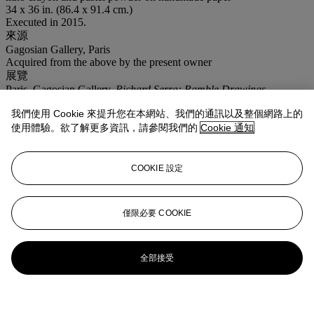
34 x 36 in. (86.4 x 91.4 cm.)
Executed in 2015.
來源
Gagosian Gallery, Paris
Acquired from the above by the present owner
展覽
Paris, Gagosian Gallery,
Richard Serra: Ramble Drawings
,
January-April 2016.
我們使用 Cookie 來提升您在本網站、我們的通訊以及整個網路上的
業務規定
使用體驗。欲了解更多資訊，請參閱我們的
Cookie 通知
登入
瀏覽狀況報告
COOKIE 設定
更多來自
戰後至今
僅限必要 COOKIE
查看全部
查看全部
全部接受