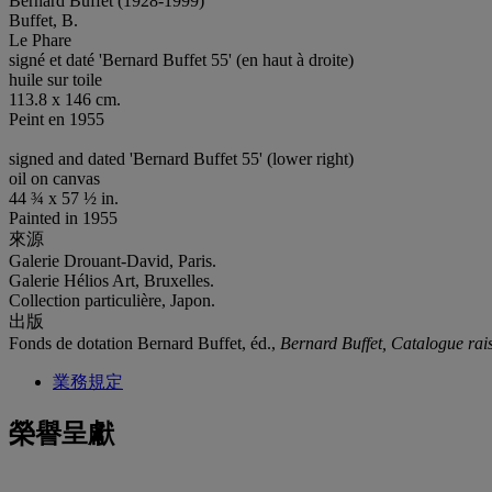
Bernard Buffet (1928-1999)
Buffet, B.
Le Phare
signé et daté 'Bernard Buffet 55' (en haut à droite)
huile sur toile
113.8 x 146 cm.
Peint en 1955
signed and dated 'Bernard Buffet 55' (lower right)
oil on canvas
44 ¾ x 57 ½ in.
Painted in 1955
來源
Galerie Drouant-David, Paris.
Galerie Hélios Art, Bruxelles.
Collection particulière, Japon.
出版
Fonds de dotation Bernard Buffet, éd.,
Bernard Buffet, Catalogue rai
業務規定
榮譽呈獻