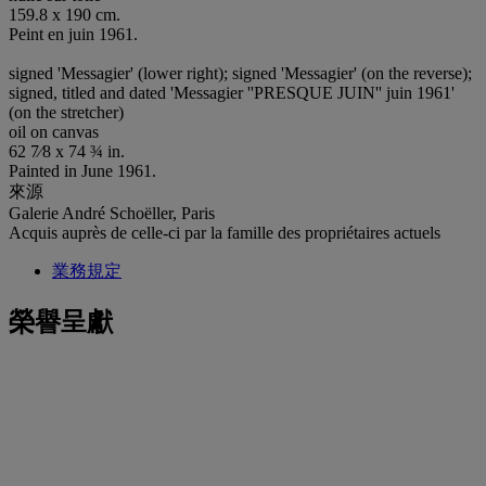
159.8 x 190 cm.
Peint en juin 1961.
signed 'Messagier' (lower right); signed 'Messagier' (on the reverse);
signed, titled and dated 'Messagier ''PRESQUE JUIN'' juin 1961'
(on the stretcher)
oil on canvas
62 7⁄8 x 74 ¾ in.
Painted in June 1961.
來源
Galerie André Schoëller, Paris
Acquis auprès de celle-ci par la famille des propriétaires actuels
業務規定
榮譽呈獻