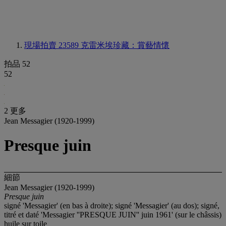
現場拍賣 23589
克雷米埃珍藏：賞藝情懷
拍品 52
52
2 更多
Jean Messagier (1920-1999)
Presque juin
細節
Jean Messagier (1920-1999)
Presque juin
signé 'Messagier' (en bas à droite); signé 'Messagier' (au dos); signé,
titré et daté 'Messagier ''PRESQUE JUIN'' juin 1961' (sur le châssis)
huile sur toile