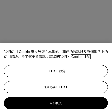
我們使用 Cookie 來提升您在本網站、我們的通訊以及整個網路上的
使用體驗。欲了解更多資訊，請參閱我們的
Cookie 通知
COOKIE 設定
Antoine Lebouteiller
International Specialist
僅限必要 COOKIE
alebouteiller@christies.com
+33 (0)1 40 76 85 83
更多來自
克雷米埃珍藏：賞藝情懷
全部接受