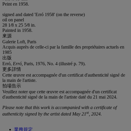
Peint en 1958.
signed and dated 'Erró 1958' (on the reverse)
oil on panel
28 1⁄8 x 25 5⁄8 in.
Painted in 1958.
來源
Galerie Loft, Paris
Acquis auprès de celle-ci par la famille des propriétaires actuels en
1985
出版
Erró,
Erró,
Paris, 1976, No. 4 (illustré p. 79).
更多詳情
Cette œuvre est accompagnée d'un certificat d'authenticité signé de
la main de l'artiste.
拍場告示
Veuillez noter que cette œuvre est accompagnée d'un certificat
d'authenticité signé de la main de l'artiste daté du 21 mai 2024.
Please note that this work is accompanied with a certificate of
st
authenticity signed by the artist dated May 21
, 2024.
業務規定