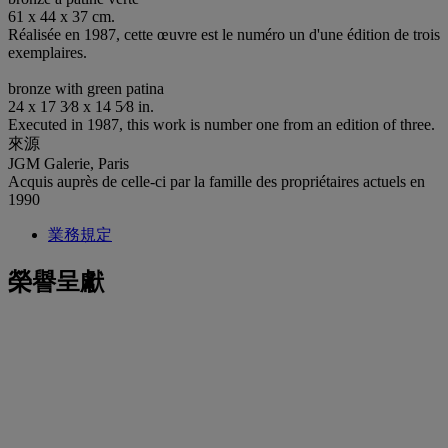
61 x 44 x 37 cm.
Réalisée en 1987, cette œuvre est le numéro un d'une édition de trois
exemplaires.
bronze with green patina
24 x 17 3⁄8 x 14 5⁄8 in.
Executed in 1987, this work is number one from an edition of three.
來源
JGM Galerie, Paris
Acquis auprès de celle-ci par la famille des propriétaires actuels en
1990
業務規定
榮譽呈獻