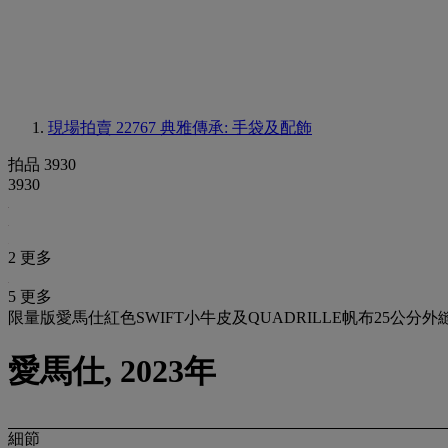
現場拍賣 22767
典雅傳承: 手袋及配飾
拍品 3930
3930
2 更多
5 更多
限量版愛馬仕紅色SWIFT小牛皮及QUADRILLE帆布25公分
愛馬仕, 2023年
細節