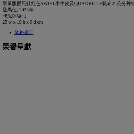
限量版愛馬仕紅色SWIFT小牛皮及QUADRILLE帆布25公分
愛馬仕, 2023年
狀況評級: 1
25 w x 19 h x 9 d cm
業務規定
榮譽呈獻