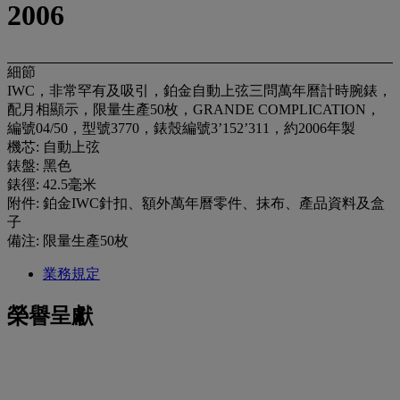
2006
細節
IWC，非常罕有及吸引，鉑金自動上弦三問萬年曆計時腕錶，
配月相顯示，限量生產50枚，GRANDE COMPLICATION，
編號04/50，型號3770，錶殼編號3’152’311，約2006年製
機芯: 自動上弦
錶盤: 黑色
錶徑: 42.5毫米
附件: 鉑金IWC針扣、額外萬年曆零件、抹布、產品資料及盒
子
備注: 限量生產50枚
業務規定
榮譽呈獻