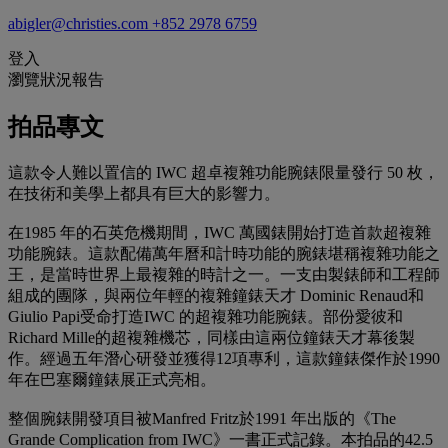
abigler@christies.com
+852 2978 6759
登入
瀏覽狀況報告
拍品專文
這款令人難以置信的 IWC 超卓複雜功能腕錶限量發行 50 枚，
在技術和美學上都具有巨大的影響力。
在1985 年的石英危機期間，IWC 萬國錶開始打造首款超複雜
功能腕錶。這款配備萬年曆和計時功能的腕錶堪稱複雜功能之
王，是當時世界上最複雜的時計之一。一支由製錶師和工程師
組成的團隊，與兩位年輕的複雜鐘錶天才 Dominic Renaud和
Giulio Papi受命打造IWC 的超複雜功能腕錶。部份愛彼和
Richard Mille的超複雜機芯，同樣由這兩位鐘錶天才幕後製
作。經過五年潛心研發並獲得12項專利，這款鐘錶傑作於1990
年在巴塞爾鐘錶展正式亮相。
整個腕錶開發項目被Manfred Fritz於1991 年出版的《The
Grande Complication from IWC》一書正式記錄。本拍品的42.5