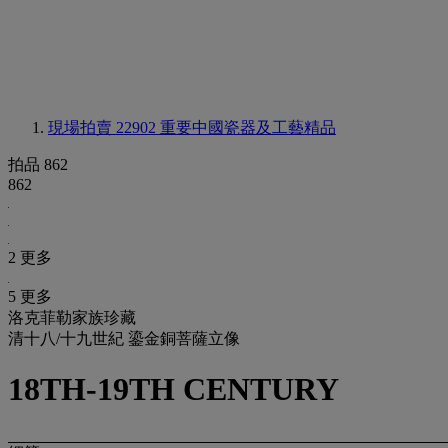
現場拍賣 22902
重要中國瓷器及工藝精品
拍品 862
862
2 更多
5 更多
洛克菲勒家族珍藏
清十八/十九世紀 鎏金銅菩薩立像
18TH-19TH CENTURY