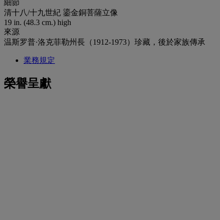
細節
清十八/十九世紀 鎏金銅菩薩立像
19 in. (48.3 cm.) high
來源
温斯罗普·洛克菲勒州長（1912-1973）珍藏，後於家族傳承
業務規定
榮譽呈獻