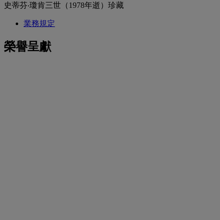
史蒂芬‧瓊肯三世（1978年逝）珍藏
業務規定
榮譽呈獻