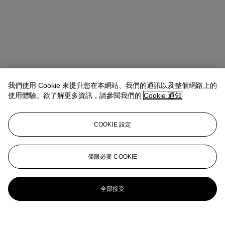
我們使用 Cookie 來提升您在本網站、我們的通訊以及整個網路上的
使用體驗。欲了解更多資訊，請參閱我們的
Cookie 通知
COOKIE 設定
Alexander Heminway
Deputy Chairman
AHeminway@christies.com
+1 917 558 4798
僅限必要 COOKIE
更多來自
多蘿西·拉蘭內珍藏父親弗朗索
瓦-格扎維埃·拉蘭內雕塑作品
全部接受
查看全部
查看全部