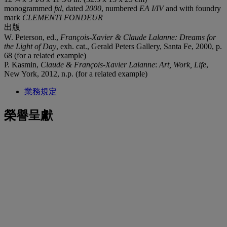
monogrammed
fxl
, dated
2000
, numbered
EA I/IV
and with foundry
mark
CLEMENTI FONDEUR
出版
W. Peterson, ed.,
François-Xavier & Claude Lalanne: Dreams for
the Light of Day
, exh. cat., Gerald Peters Gallery, Santa Fe, 2000, p.
68 (for a related example)
P. Kasmin,
Claude & François-Xavier Lalanne
:
Art, Work, Life
,
New York, 2012, n.p. (for a related example)
業務規定
榮譽呈獻