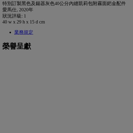
特別訂製黑色及鍚器灰色40公分內縫凱莉包附霧面鈀金配件
愛馬仕, 2020年
狀況評級: 1
40 w x 29 h x 15 d cm
業務規定
榮譽呈獻