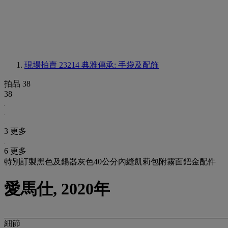
現場拍賣 23214
典雅傳承: 手袋及配飾
拍品 38
38
3 更多
6 更多
特別訂製黑色及鍚器灰色40公分內縫凱莉包附霧面鈀金配件
愛馬仕, 2020年
細節