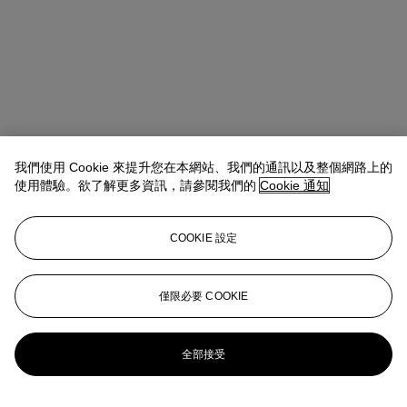
我們使用 Cookie 來提升您在本網站、我們的通訊以及整個網路上的
使用體驗。欲了解更多資訊，請參閱我們的
Cookie 通知
Winsy Tsang（曾慧思）
SVP, Head of Department, Asia Pacific
查閱狀況報告或聯絡我們查詢更多拍品資料
COOKIE 設定
wtsang@christies.com
+852 2978 6841
登入
僅限必要 COOKIE
瀏覽狀況報告
更多來自
典雅傳承: 手袋及配飾
全部接受
查看全部