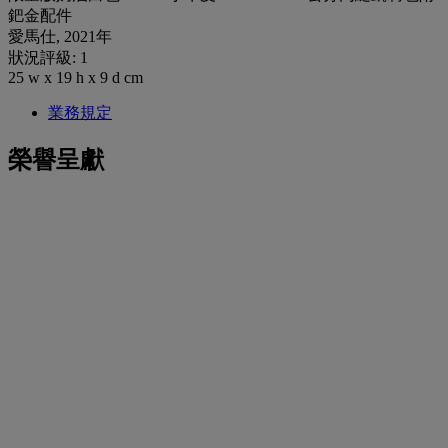
鈀金配件
愛馬仕, 2021年
狀況評級: 1
25 w x 19 h x 9 d cm
業務規定
榮譽呈獻