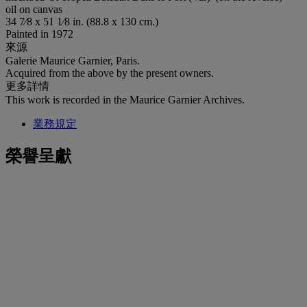
oil on canvas
34 7⁄8 x 51 1⁄8 in. (88.8 x 130 cm.)
Painted in 1972
來源
Galerie Maurice Garnier, Paris.
Acquired from the above by the present owners.
更多詳情
This work is recorded in the Maurice Garnier Archives.
業務規定
榮譽呈獻