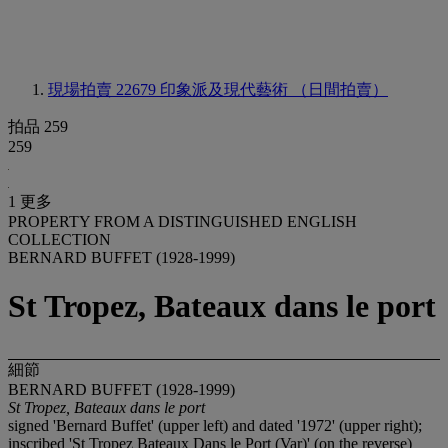
現場拍賣 22679
印象派及現代藝術 （日間拍賣）
拍品 259
259
1 更多
PROPERTY FROM A DISTINGUISHED ENGLISH
COLLECTION
BERNARD BUFFET (1928-1999)
St Tropez, Bateaux dans le port
細節
BERNARD BUFFET (1928-1999)
St Tropez, Bateaux dans le port
signed 'Bernard Buffet' (upper left) and dated '1972' (upper right);
inscribed 'St Tropez Bateaux Dans le Port (Var)' (on the reverse)