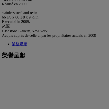
Réalisé en 2009.
stainless steel and resin
66 1⁄8 x 66 1⁄8 x 9 ½ in.
Executed in 2009.
來源
Gladstone Gallery, New York
Acquis auprès de celle-ci par les propriétaires actuels en 2009
業務規定
榮譽呈獻