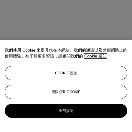
我們使用 Cookie 來提升您在本網站、我們的通訊以及整個網路上的
使用體驗。欲了解更多資訊，請參閱我們的
Cookie 通知
COOKIE 設定
Sonja Ganne
Chairwoman
sganne@christies.com
+33 (0)1 40 76 86 21
僅限必要 COOKIE
更多來自
達努特與阿蘭·馬拉爾珍藏：布
魯塞爾 - 巴黎 - 維爾紐斯
全部接受
查看全部
查看全部