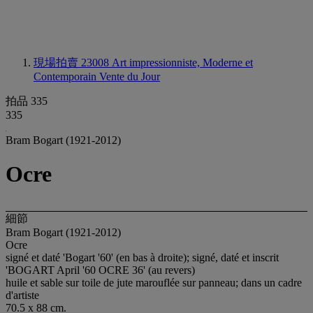
現場拍賣 23008
Art impressionniste, Moderne et
Contemporain Vente du Jour
拍品 335
335
Bram Bogart (1921-2012)
Ocre
細節
Bram Bogart (1921-2012)
Ocre
signé et daté 'Bogart '60' (en bas à droite); signé, daté et inscrit
'BOGART April '60 OCRE 36' (au revers)
huile et sable sur toile de jute marouflée sur panneau; dans un cadre
d'artiste
70.5 x 88 cm.