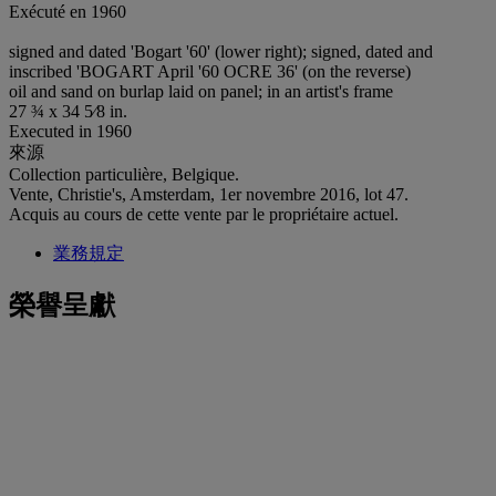
Exécuté en 1960
signed and dated 'Bogart '60' (lower right); signed, dated and
inscribed 'BOGART April '60 OCRE 36' (on the reverse)
oil and sand on burlap laid on panel; in an artist's frame
27 ¾ x 34 5⁄8 in.
Executed in 1960
來源
Collection particulière, Belgique.
Vente, Christie's, Amsterdam, 1er novembre 2016, lot 47.
Acquis au cours de cette vente par le propriétaire actuel.
業務規定
榮譽呈獻