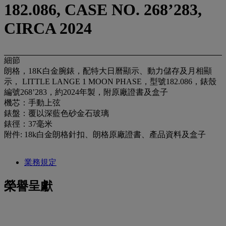
182.086, CASE NO. 268’283,
CIRCA 2024
細節
朗格，18K白金腕錶，配特大日曆顯示、動力儲存及月相顯
示， LITTLE LANGE 1 MOON PHASE，型號182.086，錶殼
編號268’283，約2024年製，附原廠證書及盒子
機芯：手動上弦
錶盤：覆以深藍色砂金石玻璃
錶徑：37毫米
附件: 18k白金朗格針扣、朗格原廠證書、產品資料及盒子
業務規定
榮譽呈獻