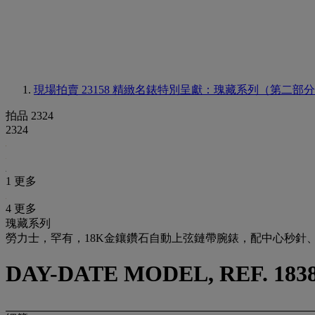
現場拍賣 23158
精緻名錶特別呈獻：瑰藏系列（第二部分
拍品 2324
2324
1 更多
4 更多
瑰藏系列
勞力士，罕有，18K金鑲鑽石自動上弦鏈帶腕錶，配中心秒針、星期及
DAY-DATE MODEL, REF. 18388