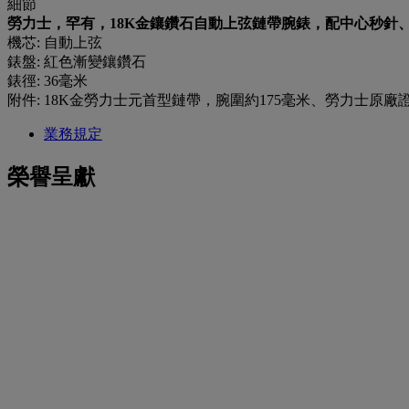
細節
勞力士，罕有，18K金鑲鑽石自動上弦鏈帶腕錶，配中心秒針、星期及
機芯: 自動上弦
錶盤: 紅色漸變鑲鑽石
錶徑: 36毫米
附件: 18K金勞力士元首型鏈帶，腕圍約175毫米、勞力士原廠
業務規定
榮譽呈獻