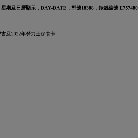
日曆顯示，DAY-DATE，型號18388，錶殼編號 E75748
證書及2022年勞力士保養卡