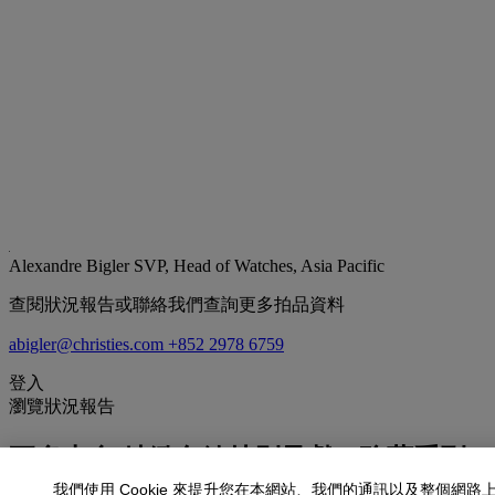
Alexandre Bigler
SVP, Head of Watches, Asia Pacific
查閱狀況報告或聯絡我們查詢更多拍品資料
abigler@christies.com
+852 2978 6759
登入
瀏覽狀況報告
更多來自
精緻名錶特別呈獻：瑰藏系列（
我們使用 Cookie 來提升您在本網站、我們的通訊以及整個網路