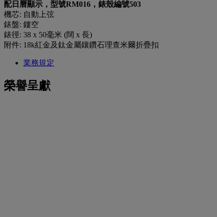
配日曆顯示，型號RM016，錶殼編號503
機芯: 自動上弦
錶盤: 鏤空
錶徑: 38 x 50毫米 (闊 x 長)
附件: 18k紅金及鈦金屬鑲鑽石理查米爾折疊扣
業務規定
榮譽呈獻