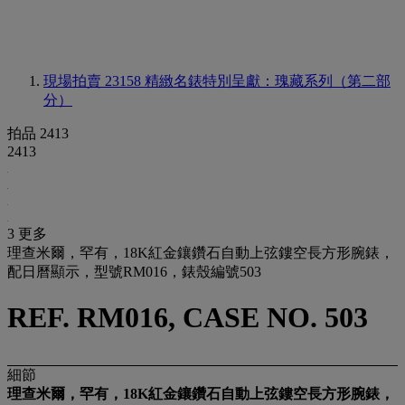
現場拍賣 23158
精緻名錶特別呈獻：瑰藏系列（第二部
分）
拍品 2413
2413
3 更多
理查米爾，罕有，18K紅金鑲鑽石自動上弦鏤空長方形腕錶，
配日曆顯示，型號RM016，錶殼編號503
REF. RM016, CASE NO. 503
細節
理查米爾，罕有
，
18K紅金鑲鑽石自動上弦鏤空長方形腕錶，