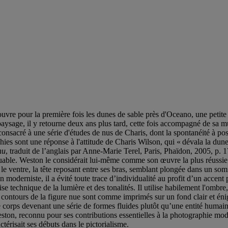
 pour la première fois les dunes de sable près d'Oceano, une petite vi
paysage, il y retourne deux ans plus tard, cette fois accompagné de sa 
onsacré à une série d'études de nus de Charis, dont la spontanéité à pos
sont une réponse à l'attitude de Charis Wilson, qui « dévala la dune et 
nu
, traduit de l’anglais par Anne-Marie Terel, Paris, Phaïdon, 2005, p. 1
uable. Weston le considérait lui-même comme son œuvre la plus réussie
 le ventre, la tête reposant entre ses bras, semblant plongée dans un som
 moderniste, il a évité toute trace d’individualité au profit d’un accent 
technique de la lumière et des tonalités. Il utilise habilement l'ombre,
s contours de la figure nue sont comme imprimés sur un fond clair et éni
le corps devenant une série de formes fluides plutôt qu’une entité humain
e Weston, reconnu pour ses contributions essentielles à la photographie 
érisait ses débuts dans le pictorialisme.