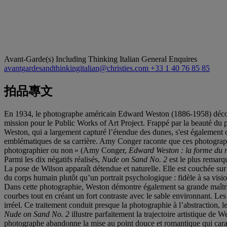
Avant-Garde(s) Including Thinking Italian
General Enquires
avantgardesandthinkingitalian@christies.com
+33 1 40 76 85 85
拍品專文
En 1934, le photographe américain Edward Weston (1886-1958) découvre
mission pour le Public Works of Art Project. Frappé par la beauté du 
Weston, qui a largement capturé l’étendue des dunes, s'est également c
emblématiques de sa carrière. Amy Conger raconte que ces photographies 
photographier ou non » (Amy Conger,
Edward Weston
: la forme du 
Parmi les dix négatifs réalisés,
Nude on Sand No. 2
est le plus remarq
La pose de Wilson apparaît détendue et naturelle. Elle est couchée sur
du corps humain plutôt qu’un portrait psychologique : fidèle à sa vision
Dans cette photographie, Weston démontre également sa grande maîtrise 
courbes tout en créant un fort contraste avec le sable environnant. Le
irréel. Ce traitement conduit presque la photographie à l’abstraction, 
Nude on Sand No. 2
illustre parfaitement la trajectoire artistique d
photographe abandonne la mise au point douce et romantique qui caract