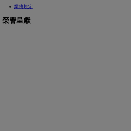
業務規定
榮譽呈獻