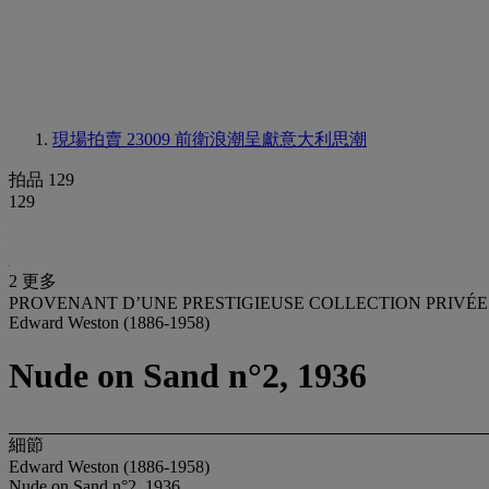
現場拍賣 23009
前衛浪潮呈獻意大利思潮
拍品 129
129
2 更多
PROVENANT D’UNE PRESTIGIEUSE COLLECTION PRIVÉ
Edward Weston (1886-1958)
Nude on Sand n°2, 1936
細節
Edward Weston (1886-1958)
Nude on Sand n°2, 1936