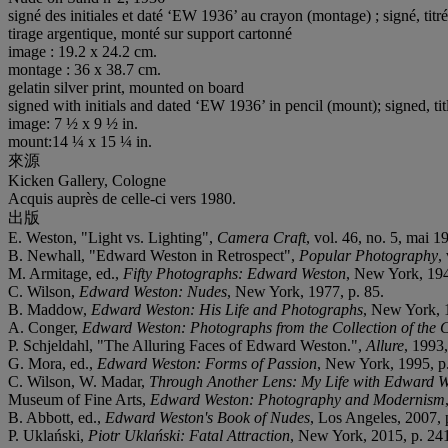
signé des initiales et daté ‘EW 1936’ au crayon (montage) ; signé, t
tirage argentique, monté sur support cartonné
image : 19.2 x 24.2 cm.
montage : 36 x 38.7 cm.
gelatin silver print, mounted on board
signed with initials and dated ‘EW 1936’ in pencil (mount); signed,
image: 7 ½ x 9 ½ in.
mount:14 ¼ x 15 ¼ in.
來源
Kicken Gallery, Cologne
Acquis auprès de celle-ci vers 1980.
出版
E. Weston, "Light vs. Lighting",
Camera Craft
, vol. 46, no. 5, mai 1
B. Newhall, "Edward Weston in Retrospect",
Popular Photography
,
M. Armitage, ed.,
Fifty Photographs: Edward Weston
, New York, 194
C. Wilson,
Edward Weston: Nudes
, New York, 1977, p. 85.
B. Maddow,
Edward Weston: His Life and Photographs
, New York, 
A. Conger,
Edward Weston: Photographs from the Collection of the 
P. Schjeldahl, "The Alluring Faces of Edward Weston.",
Allure
, 1993
G. Mora, ed.,
Edward Weston: Forms of Passion
, New York, 1995, p
C. Wilson, W. Madar,
Through Another Lens: My Life with Edward 
Museum of Fine Arts,
Edward Weston: Photography and Modernism
B. Abbott, ed.,
Edward Weston's Book of Nudes
, Los Angeles, 2007, 
P. Uklański,
Piotr Uklański: Fatal Attraction
, New York, 2015, p. 24