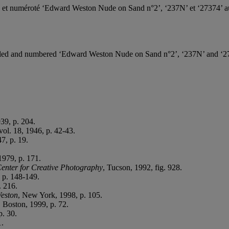
itré et numéroté ‘Edward Weston Nude on Sand n°2’, ‘237N’ et ‘27374’ 
 titled and numbered ‘Edward Weston Nude on Sand n°2’, ‘237N’ and ‘27
939, p. 204.
 vol. 18, 1946, p. 42-43.
7, p. 19.
1979, p. 171.
Center for Creative Photography
, Tucson, 1992, fig. 928.
, p. 148-149.
. 216.
Weston
, New York, 1998, p. 105.
, Boston, 1999, p. 72.
p. 30.
1.