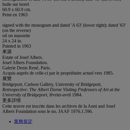
huile sur isorel
60.9 x 60.9 cm.
Peint en 1963
signed with the monogram and dated 'A 63' (lower right); dated '63'
(on the reverse)
oil on masonite
24 x 24 in.
Painted in 1963
來源
Estate of Josef Albers.
Josef Albers Foundation.
Galerie Denis René, Paris.
Acquis auprès de celle-ci par le propriétaire actuel vers 1985.
展覽
Bridgeport, Carlson Gallery, University of Bridgeport,
Retrospective: The Albert Dorne Visiting Professors of Art at the
University of Bridgeport
, février-avril 1984.
更多詳情
Cette œuvre est inscrite dans les archives de la Anni and Josef
Albers Foundation sous le no. JAAF 1976.1.596.
業務規定