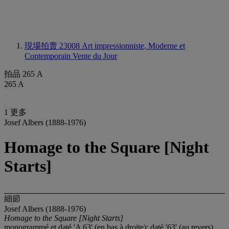
現場拍賣 23008
Art impressionniste, Moderne et
Contemporain Vente du Jour
拍品 265 A
265 A
1 更多
Josef Albers (1888-1976)
Homage to the Square [Night
Starts]
細節
Josef Albers (1888-1976)
Homage to the Square [Night Starts]
monogrammé et daté 'A 63' (en bas à droite); daté '63' (au revers)